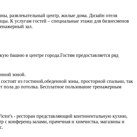
зины, развлекательный центр, жилые дома. Дизайн отеля
ицы. К услугам гостей – специальные этажи для бизнесменов
ренажерный зал.
ую башню в центре города.Гостям предоставляется ряд
енной зоной.
ра состоят из гостиной,обеденной зоны, просторной спальни, так
от пола до потолка. Бесплатное пользование тренажерным
 Victor's - ресторан представляющий континентальную кухню,
нтр с конференц-залами, прачечная и химчистка, магазины и
с.