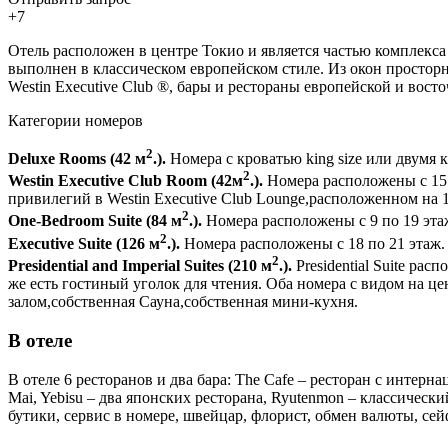
+7
Отель расположен в центре Токио и является частью комплекса
выполнен в классическом европейском стиле. Из окон простор
Westin Executive Club ®, бары и рестораны европейской и вост
Категории номеров
2
Deluxe Rooms (
42 м
.).
Номера с кроватью king size или двумя к
2
Westin Executive Club Room (
42м
.).
Номера расположены с 15 
привилегий в Westin Executive Club Lounge,расположенном на 1
2
One-Bedroom Suite (
84 м
.).
Номера расположены с 9 по 19 эта
2
Executive Suite (
126 м
.).
Номера расположены с 18 по 21 этаж.
2
Presidential and Imperial Suites (
210
м
.).
Presidential Suite рас
же есть гостиный уголок для чтения. Оба номера с видом на 
залом,собственная Сауна,собственная мини-кухня.
В отеле
В отеле 6 ресторанов и два бара: The Cafe – ресторан с интер
Mai, Yebisu – два японских ресторана, Ryutenmon – классическ
бутики, сервис в номере, швейцар, флорист, обмен валюты, се