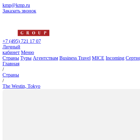
kmp@kmp.ru
Заказать звонок
+7 (495) 721 17 07
Личный
кабинет
Меню
Страны
Туры
Агентствам
Business Travel
MICE
Incoming
Серти
Главная
/
Страны
/
The Westin, Tokyo
The Westin, Tokyo
5*