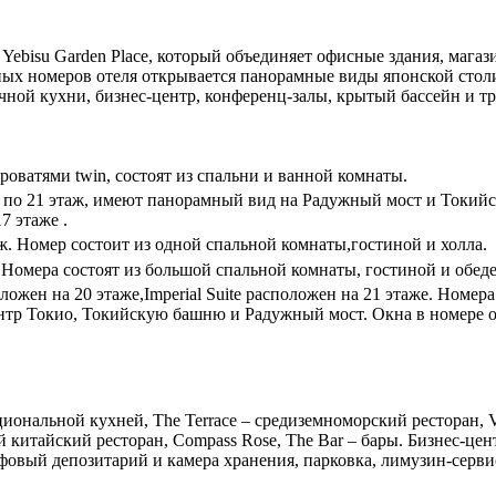
 Yebisu Garden Place, который объединяет офисные здания, мага
ных номеров отеля открывается панорамные виды японской стол
очной кухни, бизнес-центр, конференц-залы, крытый бассейн и т
роватями twin, состоят из спальни и ванной комнаты.
по 21 этаж, имеют панорамный вид на Радужный мост и Токийск
7 этаже .
ж. Номер состоит из одной спальной комнаты,гостиной и холла.
 Номера состоят из большой спальной комнаты, гостиной и обед
положен на 20 этаже,Imperial Suite расположен на 21 этаже. Номе
центр Токио, Токийскую башню и Радужный мост. Окна в номере 
национальной кухней, The Terrace – средиземноморский ресторан,
ий китайский ресторан, Compass Rose, The Bar – бары. Бизнес-це
йфовый депозитарий и камера хранения, парковка, лимузин-серви