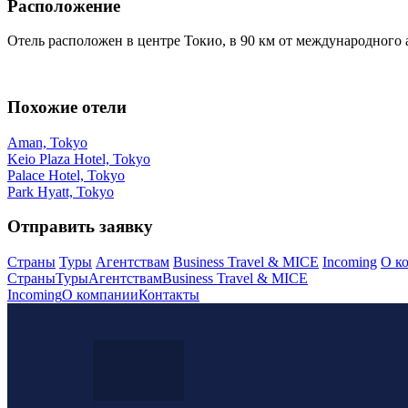
Расположение
Отель расположен в центре Токио, в 90 км от международного аэ
Похожие отели
Aman, Tokyo
Keio Plaza Hotel, Tokyo
Palace Hotel, Tokyo
Park Hyatt, Tokyo
Отправить заявку
Страны
Туры
Агентствам
Business Travel & MICE
Incoming
О к
Страны
Туры
Агентствам
Business Travel & MICE
Incoming
О компании
Контакты