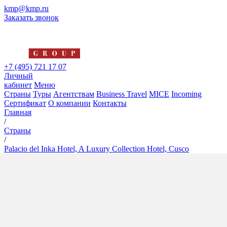
kmp@kmp.ru
Заказать звонок
+7 (495) 721 17 07
Личный
кабинет
Меню
Страны
Туры
Агентствам
Business Travel
MICE
Incoming
Сертификат
О компании
Контакты
Главная
/
Страны
/
Palacio del Inka Hotel, A Luxury Collection Hotel, Cusco
Palacio del Inka Hotel, A
Luxury Collection Hotel, Cusco
5*