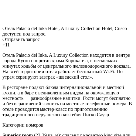
Отель Palacio del Inka Hotel, A Luxury Collection Hotel, Cusco
доступен под запрос.
Отправить запрос
+11
Отель Palacio del Inka, A Luxury Collection находится в центре
города Куско напротив храма Кориканча, в нескольких
минутах ходьбы от центрального железнодорожного вокзала.
На всей территории отеля работает бесплатный Wi-Fi. По
утрам сервируют завтрак «шведский стол».
В ресторане подают блюда интернациональной и местной
кухни, а в баре с великолепным видом на окружающую
местность — разнообразные напитки. Гости могут бесплатно
и без ограничений звонить на местные телефонные номера. В
отеле проводится мастер-класс по приготовлению
традиционного перуанского коктейля Писко Сауэр.
Категории номеров
Superior room
(23-29 кв. м): спальня с кроватью king-size или