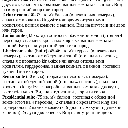
двумя отдельными кроватями, ванная комната с ванной. Вид
на внутренний двор или город.
Deluxe room
(30-37 кв. м): балкон (в некоторых номерах),
спальня с кроватью king-size или двумя отдельными
кроватями, ванная комната с ванной. Вид на внутренний двор
или город.
Junior suite
(32 кв. м): гостиная с обеденной зоной (стол на 4
персоны), спальня с кроватью king-size, ванная комната с
ванной. Вид на внутренний двор или город.
1-bedroom suite (Suite)
(45-46 кв. м): терраса (в некоторых
номерах), гостиная с обеденной зоной (стол на 4 персоны),
спальня с кроватью king-size или двумя отдельными
кроватями, гардеробная, ванная комната с ванной, гостевой
туалет. Вид на город.
Senior suite
(50 кв. м): терраса (в некоторых номерах),
гостиная с обеденной зоной (стол на 4 персоны), спальня с
кроватью king-size, гардеробная, ванная комната с джакузи,
гостевой туалет. Вид на внутренний двор или город.
Presidential suite
(75 кв. м): балкон, гостиная с обеденной
зоной (стол на 4 персоны), 2 спальни с кроватями king-size,
гардеробная, 2 ванные комнаты (одна - с джакузи и душевой
кабиной). Услуги дворецкого. Вид на внутренний двор.