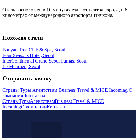
Отель расположен в 10 минутах езды от центра города, в 62
километрах от международного аэропорта Инчхона.
Похожие отели
Banyan Tree Club & Spa, Seoul
Four Seasons Hotel, Seoul
InterContinental Grand Seoul Parnas, Seoul
Le Meridien, Seoul
Отправить заявку
Страны
Туры
Агентствам
Business Travel & MICE
Incoming
О
компании
Контакты
Страны
Туры
Агентствам
Business Travel & MICE
Incoming
О компании
Контакты