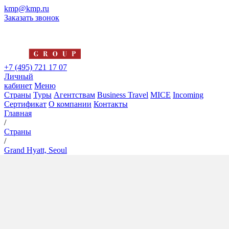
kmp@kmp.ru
Заказать звонок
+7 (495) 721 17 07
Личный
кабинет
Меню
Страны
Туры
Агентствам
Business Travel
MICE
Incoming
Сертификат
О компании
Контакты
Главная
/
Страны
/
Grand Hyatt, Seoul
Grand Hyatt, Seoul
5*