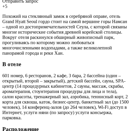
Отправить запрос
+5
Похожий на стеклянный замок в серебряной оправе, отель
Grand Hyatt Seoul гордо стоит на самой вершине горы Намсан
– одной из достопримечательностей Сеула, с которой связаны
многие исторические события древней корейской столицы.
Вокруг отеля раскинулся обширный живописный парк,
прогуливаясь по которому можно любоваться
многочисленными водопадами, а также великолепной
панорамой города и реки Хан.
В отеле
601 номер, 6 ресторанов, 2 кафе, 3 бара, 2 бассейна (один –
открытый, второй – закрытый), детский бассейн, сауна, SPA-
центр (14 процедурных кабинетов, 2 сауны, массаж, скрабы,
ароматерапия, стоунтерапия процедуры для лица и тела),
салон красоты, тренажерный зал, аэробика, теннисный корт, 2
корта для сквоша, каток, бизнес-центр, банкетный зал (до 1500
человек), 14 конференц-залов (до 264 человек), Wi-Fi доступ в
Интернет, услуги няни (по запросу) услуги консьержа,
парковка.
Расположение