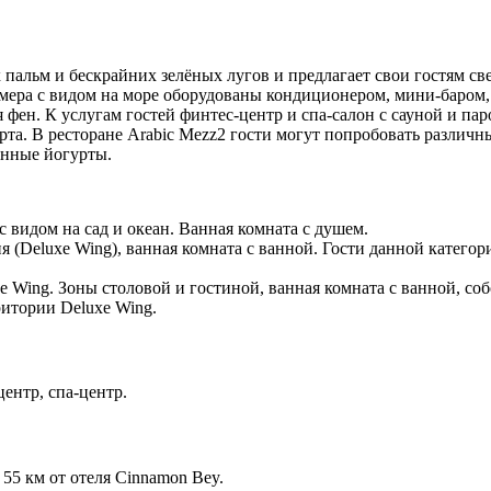
пальм и бескрайних зелёных лугов и предлагает свои гостям св
номера с видом на море оборудованы кондиционером, мини-баром
фен. К услугам гостей финтес-центр и спа-салон с сауной и пар
та. В ресторане Arabic Mezz2 гости могут попробовать различные
енные йогурты.
 видом на сад и океан. Ванная комната с душем.
 (Deluxe Wing), ванная комната с ванной. Гости данной катего
 Wing. Зоны столовой и гостиной, ванная комната с ванной, соб
ритории Deluxe Wing.
центр, спа-центр.
5 км от отеля Cinnamon Bey.