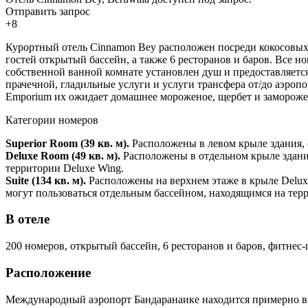
Отправить запрос
+8
Курортный отель Cinnamon Bey расположен посреди кокосовых 
гостей открытый бассейн, а также 6 ресторанов и баров. Все 
собственной ванной комнате установлен душ и предоставляется 
прачечной, гладильные услуги и услуги трансфера от/до аэропор
Emporium их ожидает домашнее мороженое, щербет и заморож
Категории номеров
Superior Room (39 кв. м).
Расположены в левом крыле здания, с
Deluxe Room (49 кв. м).
Расположены в отдельном крыле здания
территории Deluxe Wing.
Suite (134 кв. м).
Расположены на верхнем этаже в крыле Deluxe
могут пользоваться отдельным бассейном, находящимся на тер
В отеле
200 номеров, открытый бассейн, 6 ресторанов и баров, фитнес-
Расположение
Международный аэропорт Бандаранаике находится примерно в 5