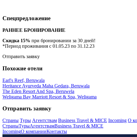
Спецпредложение
РАННЕЕ БРОНИРОВАНИЕ
Скидка 15%
при бронировании за 30 дней!
*Период проживания с 01.05.23 по 31.12.23
Отправить заявку
Похожие отели
Earl's Reef, Beruwala
Heritance Ayurveda Maha Gedara, Beruwala
The Eden Resort And Spa, Beruwela
Weligama Bay Marriott Resort & Spa, Weligama
Отправить заявку
Страны
Туры
Агентствам
Business Travel & MICE
Incoming
О к
Страны
Туры
Агентствам
Business Travel & MICE
Incoming
О компании
Контакты