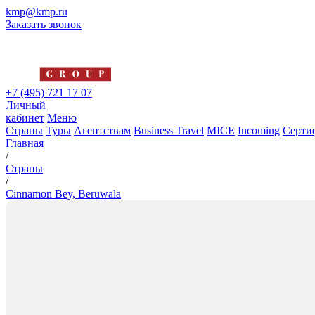
kmp@kmp.ru
Заказать звонок
+7 (495) 721 17 07
Личный
кабинет
Меню
Страны
Туры
Агентствам
Business Travel
MICE
Incoming
Серти
Главная
/
Страны
/
Cinnamon Bey, Beruwala
Cinnamon Bey, Beruwala
5*