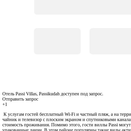
Отель Passi Villas, Passikudah доступен под запрос.
Отправить запрос
+1
К услугам гостей бесплатный Wi-Fi и частный пляж, а на терр
чайник и телевизор с плоским экраном и спутниковыми каналам
стоимость проживания. Помимо этого, гости виллы Passi могут
упакованные ланчи. В этом районе популярны такие виды акти