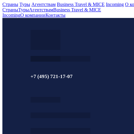
Страны
Туры
Агентствам
Business Travel & MICE
Incoming
О к
Страны
Туры
Агентствам
Business Travel & MICE
Incoming
О компании
Контакты
+7 (495) 721-17-07