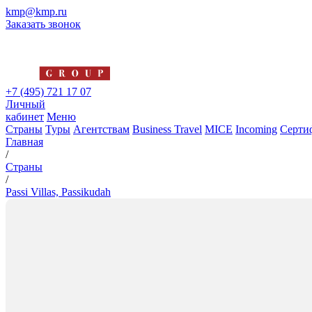
kmp@kmp.ru
Заказать звонок
+7 (495) 721 17 07
Личный
кабинет
Меню
Страны
Туры
Агентствам
Business Travel
MICE
Incoming
Серти
Главная
/
Страны
/
Passi Villas, Passikudah
Passi Villas, Passikudah
4*