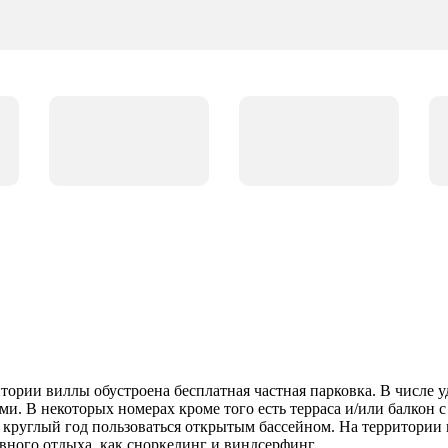
итории виллы обустроена бесплатная частная парковка. В числе 
и. В некоторых номерах кроме того есть терраса и/или балкон с 
 круглый год пользоваться открытым бассейном. На территории 
вного отдыха, как сноркелинг и виндсерфинг.