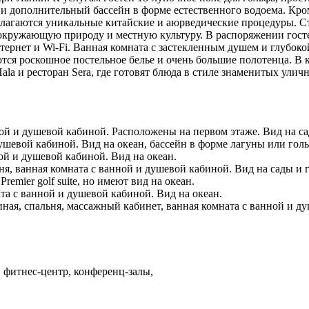
и дополнительный бассейн в форме естественного водоема. Кро
едлагаются уникальные китайские и аюрведические процедуры. С
окружающую природу и местную культуру. В распоряжении госте
ернет и Wi-Fi. Ванная комната с застекленным душем и глубок
ся роскошное постельное белье и очень большие полотенца. В 
la и ресторан Sera, где готовят блюда в стиле знаменитых улич
ной и душевой кабиной. Расположены на первом этаже. Вид на с
душевой кабиной. Вид на океан, бассейн в форме лагуны или го
ой и душевой кабиной. Вид на океан.
ня, ванная комната с ванной и душевой кабиной. Вид на сады и 
emier golf suite, но имеют вид на океан.
ата с ванной и душевой кабиной. Вид на океан.
ная, спальня, массажный кабинет, ванная комната с ванной и д
р, фитнес-центр, конференц-залы,