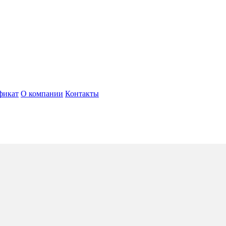
фикат
О компании
Контакты
 & Spa, Hambantota
5*