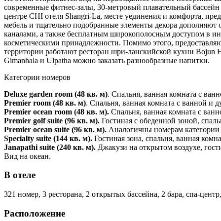
современные фитнес-залы, 30-метровый плавательный бассейн 
центре CHI отеля Shangri-La, месте уединения и комфорта, пр
мебель и тщательно подобранные элементы декора дополняют 
каналами, а также бесплатным широкополосным доступом в инт
косметическими принадлежности. Помимо этого, предоставляют
территории работают ресторан шри-ланскийской кухни Bojun Ha
Gimanhala и Ulpatha можно заказать разнообразные напитки.
Категории номеров
Deluxe garden room (48 кв. м)
. Спальня, ванная комната с ван
Premier room (48 кв. м)
. Спальня, ванная комната с ванной и 
Premier ocean room (48 кв. м).
Спальня, ванная комната с ванн
Premier golf suite (96 кв. м).
Гостиная с обеденной зоной, спаль
Premier ocean suite (96 кв. м).
Аналогичны номерам категории Pr
Specialty suite (144 кв. м).
Гостиная зона, спальня, ванная комн
Janapathi suite (240 кв. м).
Джакузи на открытом воздухе, гости
Вид на океан.
В отеле
321 номер, 3 ресторана, 2 открытых бассейна, 2 бара, спа-цент
Расположение