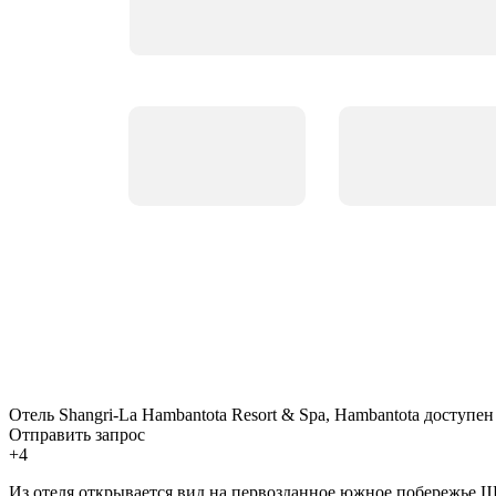
Отель Shangri-La Hambantota Resort & Spa, Hambantota доступен
Отправить запрос
+4
Из отеля открывается вид на первозданное южное побережье Шр