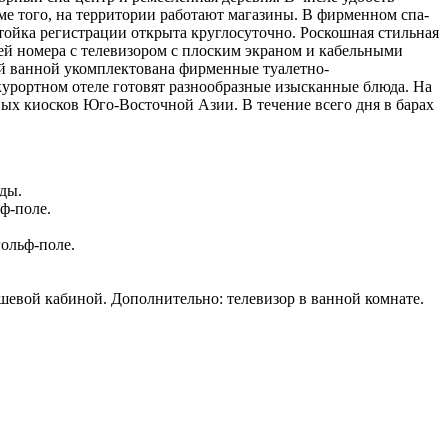
ме того, на территории работают магазины. В фирменном спа-
тойка регистрации открыта круглосуточно. Роскошная стильная
й номера с телевизором с плоским экраном и кабельными
ой ванной укомплектована фирменные туалетно-
курортном отеле готовят разнообразные изысканные блюда. На
ных киосков Юго-Восточной Азии. В течение всего дня в барах
ады.
льф-поле.
гольф-поле.
ушевой кабиной. Дополнительно: телевизор в ванной комнате.