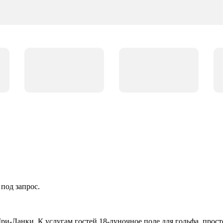
 под запрос.
и-Ланки. К услугам гостей 18-луночное поле для гольфа, прост