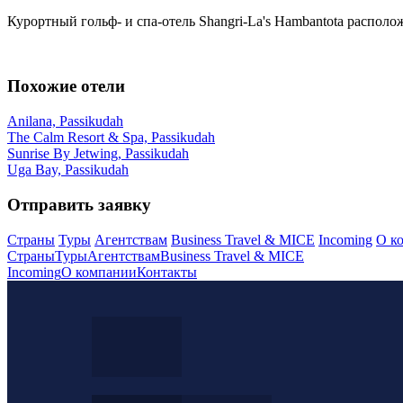
Курортный гольф- и спа-отель Shangri-La's Hambantota располо
Похожие отели
Anilana, Passikudah
The Calm Resort & Spa, Passikudah
Sunrise By Jetwing, Passikudah
Uga Bay, Passikudah
Отправить заявку
Страны
Туры
Агентствам
Business Travel & MICE
Incoming
О к
Страны
Туры
Агентствам
Business Travel & MICE
Incoming
О компании
Контакты