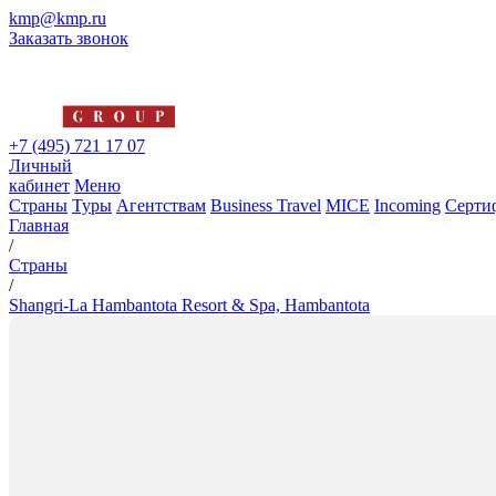
kmp@kmp.ru
Заказать звонок
+7 (495) 721 17 07
Личный
кабинет
Меню
Страны
Туры
Агентствам
Business Travel
MICE
Incoming
Серти
Главная
/
Страны
/
Shangri-La Hambantota Resort & Spa, Hambantota
Shangri-La Hambantota Resort