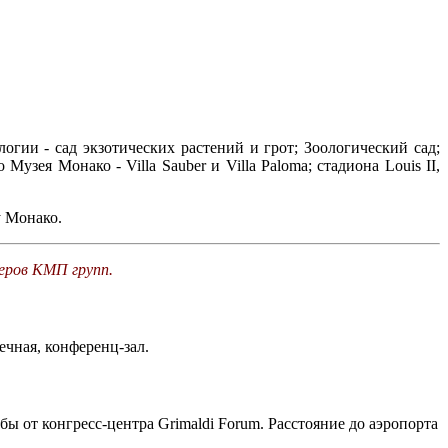
ии - сад экзотических растений и грот; Зоологический сад;
зея Монако - Villa Sauber и Villa Paloma; стадиона Louis II,
у Монако.
еров КМП групп.
ечная, конференц-зал.
ы от конгресс-центра Grimaldi Forum. Расстояние до аэропорта