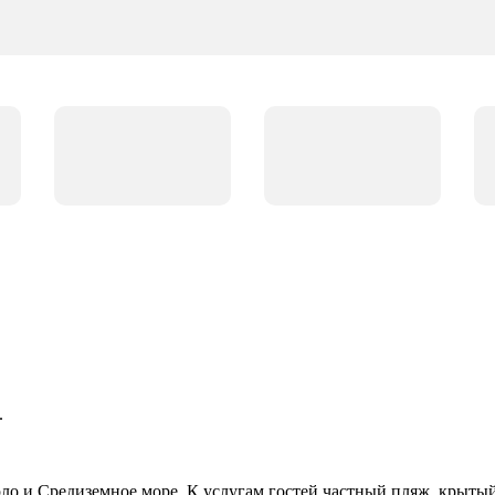
.
арло и Средиземное море. К услугам гостей частный пляж, крыты