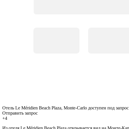
Отель Le Méridien Beach Plaza, Monte-Carlo доступен под запрос
Отправить запрос
+4
Из отеля Le Méridien Beach Plaza открывается вид на Монте-К