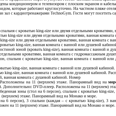
нащены кондиционером и телевизором с плоским экраном и кабель
видом, которые работают круглосуточно. На частном пляже отеля
 зал с кардиотренажерами TechnoGym. Гости могут посетить сау
 спальня с кроватью king-size или двумя отдельными кроватями,
атью king-size или двумя отдельными кроватями, ванная комната
 king-size или двумя отдельными кроватями, ванная комната с в
кроватью king-size, ванная комната с ванной или душевой кабин
гостиной зоной (кровать king-size), ванная комната с ванной и д
я отдельными кроватями, ванная комната с гидромассажным душе
он, спальня с кроватью king-size, ванная комната с ванной ил
оватью king-size, ванная комната с ванной или душевой кабиной
ью king-size, ванная комната с ванной или душевой кабиной. Рас
ой, ванная комната с душевой кабиной. Номер
 Расположены на 11 (верхнем) этаже. Панорамный вид на
море
ой. Дополнительно: DVD-плеер. Расположены на 11 (верхнем) эт
обеденная зоны (стол на 6 персон), спальня с кроватью king-si
1 (верхнем) этаже. Панорамный вид на Монако и море.
л на 6 персон), 3 спальни (каждая – с кроватью king-size), 3
ложен на 11 (верхнем) этаже. Панорамный вид на Монако и море