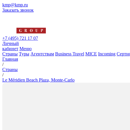
kmp@kmp.ru
Заказать звонок
+7 (495) 721 17 07
Личный
кабинет
Меню
Страны
Туры
Агентствам
Business Travel
MICE
Incoming
Серти
Главная
/
Страны
/
Le Méridien Beach Plaza, Monte-Carlo
Le Méridien Beach Plaza, Mont