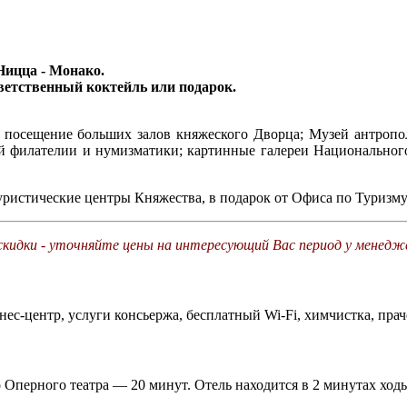
Ницца - Монако.
етственный коктейль или подарок.
посещение больших залов княжеского Дворца; Музей антрополог
й филателии и нумизматики; картинные галереи Национального Му
туристические центры Княжества, в подарок от Офиса по Туризм
скидки - уточняйте цены на интересующий Вас период у менедж
ес-центр, услуги консьержа, бесплатный Wi-Fi, химчистка, прач
Оперного театра — 20 минут. Отель находится в 2 минутах ходьб