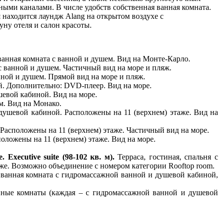
ными каналами. В числе удобств собственная ванная комната.
 находится лаундж Alang на открытом воздухе с
ну отеля и салон красоты.
 ванная комната с ванной и душем. Вид на Монте-Карло.
 с ванной и душем. Частичный вид на море и пляж.
анной и душем. Прямой вид на море и пляж.
ой. Дополнительно: DVD-плеер. Вид на море.
ушевой кабиной. Вид на море.
м. Вид на Монако.
и душевой кабиной. Расположены на 11 (верхнем) этаже. Вид на
. Расположены на 11 (верхнем) этаже. Частичный вид на море.
положены на 11 (верхнем) этаже. Вид на море.
. Executive suite (98-102 кв. м).
Терраса, гостиная, спальня с
аже. Возможно объединение с номером категории Rooftop room.
ze, ванная комната с гидромассажной ванной и душевой кабиной,
 ванные комнаты (каждая – с гидромассажной ванной и душевой
.