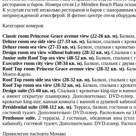
ресторанов и баров. Номера отеля Le Méridien Beach Plaza ос
К услугам гостей несколько ресторанов и баров с панорамным 
непринужденной атмосферой. В фитнес-центре отеля оборудован
Категории номеров
Classic room Princesse Grace avenue view (22-26 кв. м).
Балкон,
Deluxe room sea side view (27-33 кв. м).
Балкон, спальня с кров
Deluxe room sea view (27-33 кв. м).
Балкон, спальня с кроватью
Design room sea view without balcony (28-32 кв. м).
Спальня с 
Junior suite Roof Top sea view (48-52 кв. м).
Балкон, спальня с 
Executive room city view (30-34 кв. м).
Балкон, спальня с двум
Roof Top room Princese Grace avenue view (28-32 кв. м)
.
Балк
Монте-Карло.
Roof Top room side sea view (28-32 кв. м).
Балкон, спальня с кр
Roof Top room sea view (28-32 кв. м).
Балкон, спальня с кроват
Design suite (55-60 кв. м).
Спальня с кроватью king-size и ванн
а имеют открытую планировку. Дополнительно: DVD-плеер.
кроватью king-size, ванная комната с ванной и душевой кабин
Presidential suite (108-112 кв. м).
Терраса, балкон, гостиная и 
гостевой туалет. Дополнительно: DVD-плеер. Расположен на 1
Penthouse suite.
2 террасы, 2 гостиные, обеденная зона (сто
кабиной), гостевой туалет. Дополнительно: DVD-плеер. Распо
Привилегии паспорта Монако