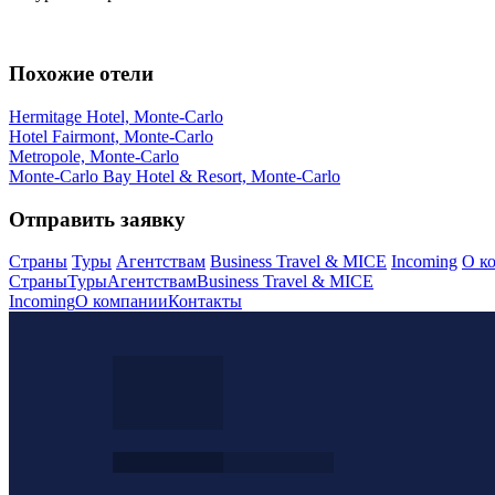
Похожие отели
Hermitage Hotel, Monte-Carlo
Hotel Fairmont, Monte-Carlo
Metropole, Monte-Carlo
Monte-Carlo Bay Hotel & Resort, Monte-Carlo
Отправить заявку
Страны
Туры
Агентствам
Business Travel & MICE
Incoming
О к
Страны
Туры
Агентствам
Business Travel & MICE
Incoming
О компании
Контакты