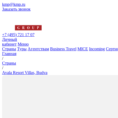
kmp@kmp.ru
Заказать звонок
+7 (495) 721 17 07
Личный
кабинет
Меню
Страны
Туры
Агентствам
Business Travel
MICE
Incoming
Серти
Главная
/
Страны
/
Avala Resort Villas, Budva
Avala Resort Villas, Budva
4*