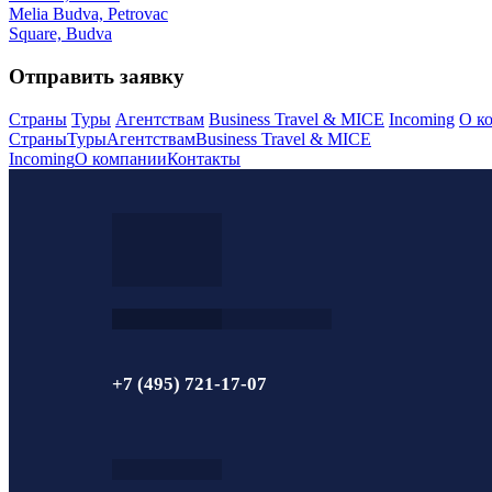
Melia Budva, Petrovac
Square, Budva
Отправить заявку
Страны
Туры
Агентствам
Business Travel & MICE
Incoming
О к
Страны
Туры
Агентствам
Business Travel & MICE
Incoming
О компании
Контакты
+7 (495) 721-17-07