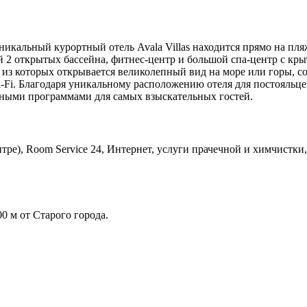
кальный курортный отель Avala Villas находится прямо на пляже
й 2 открытых бассейна, фитнес-центр и большой спа-центр с кр
з которых открывается великолепный вид на море или горы, со
-Fi. Благодаря уникальному расположению отеля для постояльце
ьными программами для самых взыскательных гостей.
тре), Room Service 24, Интернет, услуги прачечной и химчистки,
00 м от Старого города.