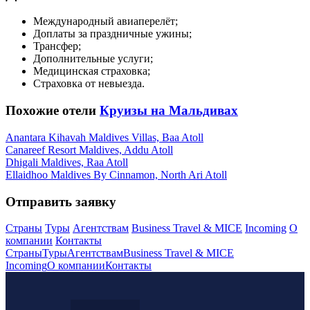
Международный авиаперелёт;
Доплаты за праздничные ужины;
Трансфер;
Дополнительные услуги;
Медицинская страховка;
Страховка от невыезда.
Похожие отели
Круизы на Мальдивах
Anantara Kihavah Maldives Villas, Baa Atoll
Canareef Resort Maldives, Addu Atoll
Dhigali Maldives, Raa Atoll
Ellaidhoo Maldives By Cinnamon, North Ari Atoll
Отправить заявку
Страны
Туры
Агентствам
Business Travel & MICE
Incoming
О
компании
Контакты
Страны
Туры
Агентствам
Business Travel & MICE
Incoming
О компании
Контакты