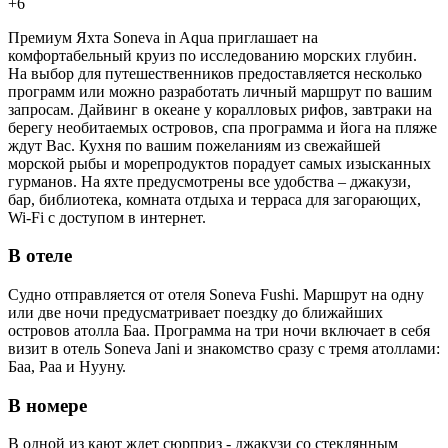
+6
Премиум Яхта Soneva in Aqua приглашает на
комфортабельный круиз по исследованию морских глубин.
На выбор для путешественников предоставляется несколько
программ или можно разработать личный маршрут по вашим
запросам. Дайвинг в океане у коралловых рифов, завтраки на
берегу необитаемых островов, спа программа и йога на пляже
ждут Вас. Кухня по вашим пожеланиям из свежайшей
морской рыбы и морепродуктов порадует самых изысканных
гурманов. На яхте предусмотрены все удобства – джакузи,
бар, библиотека, комната отдыха и терраса для загорающих,
Wi-Fi с доступом в интернет.
В отеле
Судно отправляется от отеля Soneva Fushi. Маршрут на одну
или две ночи предусматривает поездку до ближайших
островов атолла Баа. Программа на три ночи включает в себя
визит в отель Soneva Jani и знакомство сразу с тремя атоллами:
Баа, Раа и Нууну.
В номере
В одной из кают ждет сюрприз - джакузи со стеклянным