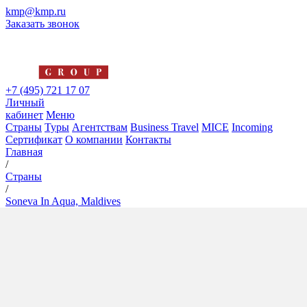
kmp@kmp.ru
Заказать звонок
+7 (495) 721 17 07
Личный
кабинет
Меню
Страны
Туры
Агентствам
Business Travel
MICE
Incoming
Сертификат
О компании
Контакты
Главная
/
Страны
/
Soneva In Aqua, Maldives
Soneva In Aqua, Maldives