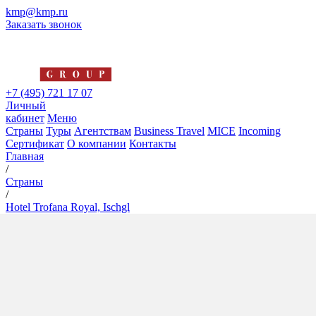
kmp@kmp.ru
Заказать звонок
+7 (495) 721 17 07
Личный
кабинет
Меню
Страны
Туры
Агентствам
Business Travel
MICE
Incoming
Сертификат
О компании
Контакты
Главная
/
Страны
/
Hotel Trofana Royal, Ischgl
Hotel Trofana Royal, Ischgl
5*