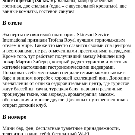
Suite Imperial (130 кв. м).
Балконы, комфортабельная
гостиная, две спальни (одна – с двуспальной кроватью), две
ванные комнаты, гостевой санузел.
В отеле
Эксперты независимой платформы Skiresort Service
International признали Trofana Royal лучшим горнолыжным
отелем в мире. Также это место славится своими спа-центром
и ресторанами, не раз отмеченными престижными наградами.
Кроме того, тут работает получивший звезду Мишлен шеф-
повар Мартин Зиберер, который радует туристов и местных
жителей настоящими гастрономическими шедеврами.
Порадовать себя местными специалитетами можно также в
баре и винном погребе с хорошей коллекцией вин. Дополнит
впечатления от отдыха оздоровительный центр, где туристов
ждут бассейны, сауна, турецкая баня, парная и различные
процедуры такие, как аюрведа, ароматерапия, массаж,
обертывания и многое другое. Для юных путешественников
открыт детский клуб.
В номере
Мини-бар, фен, бесплатные туалетные принадлежности,
телевизор, радио, сейф, бесплатный Wi-Fi.