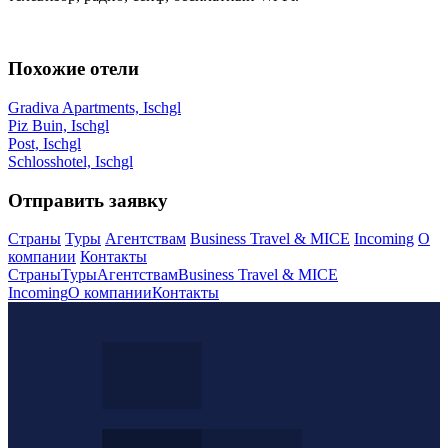
Похожие отели
Gradiva Apartments, Ischgl
Piz Buin, Ischgl
Post, Ischgl
Schlosshotel, Ischgl
Отправить заявку
Страны
Туры
Агентствам
Business Travel & MICE
Incoming
О
компании
Контакты
Страны
Туры
Агентствам
Business Travel & MICE
Incoming
О компании
Контакты