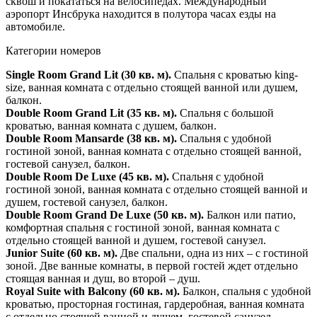
сквош и покататься на велосипедах. Международный
аэропорт Инсбрука находится в полутора часах езды на
автомобиле.
Категории номеров
Single Room Grand Lit (30 кв. м).
Спальня с кроватью king-
size, ванная комната с отдельно стоящей ванной или душем,
балкон.
Double Room Grand Lit (35 кв. м).
Спальня с большой
кроватью, ванная комната с душем, балкон.
Double Room Mansarde (38 кв. м).
Спальня с удобной
гостиной зоной, ванная комната с отдельно стоящей ванной,
гостевой санузел, балкон.
Double Room De Luxe (45 кв. м).
Спальня с удобной
гостиной зоной, ванная комната с отдельно стоящей ванной и
душем, гостевой санузел, балкон.
Double Room Grand De Luxe (50 кв. м).
Балкон или патио,
комфортная спальня с гостиной зоной, ванная комната с
отдельно стоящей ванной и душем, гостевой санузел.
Junior Suite (60 кв. м).
Две спальни, одна из них – с гостиной
зоной. Две ванные комнаты, в первой гостей ждет отдельно
стоящая ванная и душ, во второй – душ.
Royal Suite with Balcony (60 кв. м).
Балкон, спальня с удобной
кроватью, просторная гостиная, гардеробная, ванная комната
с отдельно стоящей ванной и душем, гостевой санузел.