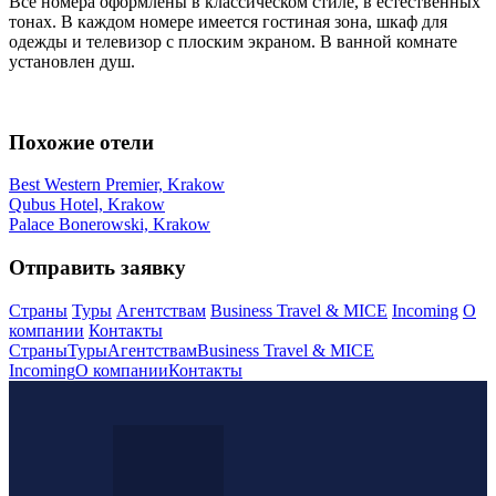
Все номера оформлены в классическом стиле, в естественных
тонах. В каждом номере имеется гостиная зона, шкаф для
одежды и телевизор с плоским экраном. В ванной комнате
установлен душ.
Похожие отели
Best Western Premier, Krakow
Qubus Hotel, Krakow
Palace Bonerowski, Krakow
Отправить заявку
Страны
Туры
Агентствам
Business Travel & MICE
Incoming
О
компании
Контакты
Страны
Туры
Агентствам
Business Travel & MICE
Incoming
О компании
Контакты