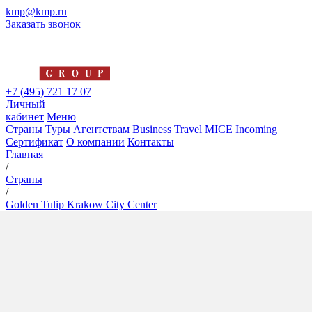
kmp@kmp.ru
Заказать звонок
+7 (495) 721 17 07
Личный
кабинет
Меню
Страны
Туры
Агентствам
Business Travel
MICE
Incoming
Сертификат
О компании
Контакты
Главная
/
Страны
/
Golden Tulip Krakow City Center
Golden Tulip Krakow City
Center
4*