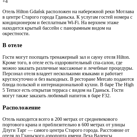
+4
Отель Hilton Gdańsk расположен на набережной реки Мотлава
в центре Старого города Гданьска. К услугам гостей номера с
кондиционером и бесплатным Wi-Fi. На верхнем этаже
находится крытый бассейн с панорамным видом на
окрестности.
В отеле
Гости могут посещать тренажерный зал и сауну отеля Hilton.
Кроме того, в отеле есть оздоровительный спа-салон, где
можно заказать различные массажные и лечебные процедуры.
Персонал отеля владеет несколькими языками и работает
круглосуточно и без выходных. В ресторане Mercato подаются
блюда польской и интернациональной кухни. В баре The High
5 Terrace есть открытая терраса с видом на Гданьск. Гости
могут также заказать любимый напиток в баре F32.
Расположение
Отель находится всего в 200 метрах от средневекового
портового крана и приблизительно в 600 метрах от улицы
Длуги Тарг — самого центра Старого города. Расстояние от
отеля до Гданьского аэропорта имени Леха Валенсы