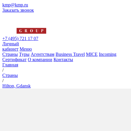
kmp@kmp.ru
Заказать звонок
+7 (495) 721 17 07
Личный
кабинет
Меню
Страны
Туры
Агентствам
Business Travel
MICE
Incoming
Сертификат
О компании
Контакты
Главная
/
Страны
/
Hilton, Gdansk
Hilton, Gdansk
5*