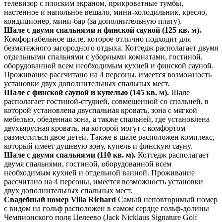
телевизор с плоским экраном, прикроватные тумбы,
настенное и напольное вешало, мини-холодильник, кресло,
кондиционер, мини-бар (за дополнительную плату).
Шале с двумя спальнями и финской сауной (125 кв. м).
Комфортабельное шале, которое отлично подходит для
безмятежного загородного отдыха. Коттедж располагает двумя
отдельными спальнями с уборными комнатами, гостиной,
оборудованной всем необходимым кухней и финской сауной.
Проживание рассчитано на 4 персоны, имеется возможность
установки двух дополнительных спальных мест.
Шале с финской сауной и купелью (145 кв. м).
Шале
располагает гостиной-студией, совмещенной со спальней, в
которой установлена двуспальная кровать, зона с мягкой
мебелью, обеденная зона, а также спальней, где установлена
двухъярусная кровать, на которой могут с комфортом
разместиться двое детей. Также в шале расположен комплекс,
который имеет душевую зону, купель и финскую сауну.
Шале с двумя спальнями (110 кв. м).
Коттедж располагает
двумя спальнями, гостиной, оборудованной всем
необходимым кухней и отдельной ванной. Проживание
рассчитано на 4 персоны, имеется возможность установки
двух дополнительных спальных мест.
Свадебный номер Villa Richard
Самый неповторимый номер
с видом на гольф расположен в самом сердце гольф-долины
Чемпионского поля Целеево (Jack Nicklaus Signature Golf