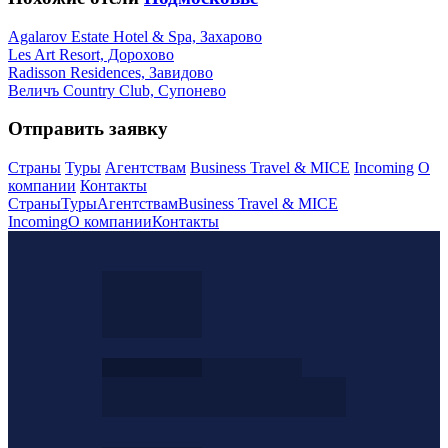
Agalarov Estate Hotel & Spa, Захарово
Les Art Resort, Дорохово
Radisson Residences, Завидово
Величъ Country Club, Супонево
Отправить заявку
Страны
Туры
Агентствам
Business Travel & MICE
Incoming
О
компании
Контакты
Страны
Туры
Агентствам
Business Travel & MICE
Incoming
О компании
Контакты