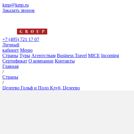
kmp@kmp.ru
Заказать звонок
+7 (495) 721 17 07
Личный
кабинет
Меню
Страны
Туры
Агентствам
Business Travel
MICE
Incoming
Сертификат
О компании
Контакты
Главная
/
Страны
/
Целеево Гольф и Поло Клуб, Целеево
Целеево Гольф и Поло Клуб,
Целеево