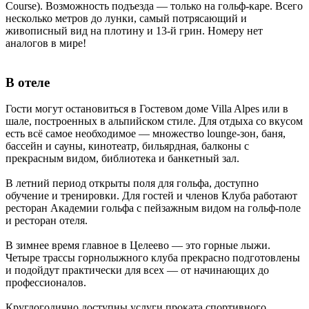
Course). Возможность подъезда — только на гольф-каре. Всего
несколько метров до лунки, самый потрясающий и
живописный вид на плотину и 13-й грин. Номеру нет
аналогов в мире!
В отеле
Гости могут остановиться в Гостевом доме Villa Alpes или в
шале, построенных в альпийском стиле. Для отдыха со вкусом
есть всё самое необходимое — множество lounge-зон, баня,
бассейн и сауны, кинотеатр, бильярдная, балконы с
прекрасным видом, библиотека и банкетный зал.
В летний период открыты поля для гольфа, доступно
обучение и тренировки. Для гостей и членов Клуба работают
ресторан Академии гольфа с пейзажным видом на гольф-поле
и ресторан отеля.
В зимнее время главное в Целеево — это горные лыжи.
Четыре трассы горнолыжного клуба прекрасно подготовлены
и подойдут практически для всех — от начинающих до
профессионалов.
Круглогодично доступны услуги проката спортивного