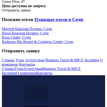
Green Flow 4*
Цена доступна по запросу
Отправить заявку
Похожие отели
Пляжные отели в Сочи
Marriott Красная Поляна, Сочи
Rixos Красная Поляна, Сочи
Rosa Chalet, Сочи
Radisson Blu Resort & Congress Centre, Сочи
Отправить заявку
Страны
Туры
Агентствам
Business Travel & MICE
Incoming
О
компании
Контакты
Страны
Туры
Агентствам
Business Travel & MICE
Incoming
О компании
Контакты