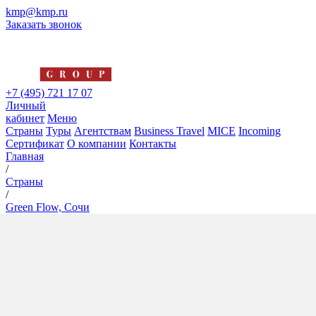
kmp@kmp.ru
Заказать звонок
+7 (495) 721 17 07
Личный
кабинет
Меню
Страны
Туры
Агентствам
Business Travel
MICE
Incoming
Сертификат
О компании
Контакты
Главная
/
Страны
/
Green Flow, Сочи
Green Flow, Сочи
4*