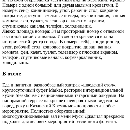
Номера с одной большой или двумя малыми кроватями. В
номере: сейф, кондиционер, утюг, рабочий стол, ковровое
покрытие, доступны смежные номера, звукоизоляция, ванная
комната, фен, туалет, телевизор с плоским экраном,
спутниковые каналы, телефон, холодильник.
Люкс:
площадь номера: 34 м просторный номер с отдельной
гостиной зоной с диваном. Из окон открывается вид на
исторический центр города. В номере: сейф, кондиционер,
утюг, рабочий стол, ковровое покрытие, диван, ванная
комната, фен, халат, туалет, телевизор с плоским экраном,
телефон, спутниковые каналы, кофеварка/чайник,
холодильник.
В отеле
Еда и напитки: разнообразный завтрак «шведский стол»,
круглосуточный буфет Market, ресторан интернациональной
кухни Steakhouse с национальными татарскими блюдами. На
панорамной террасе на крыше с невероятными видами на
город, реку и Казанский Кремль можно провести любое
мероприятие. Полностью оборудованный
многофункциональный зал имени Мусы Джалиля прекрасно
подходит для деловых мероприятий различного формата.