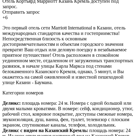
Отель Кортъярд Марриотт Казань Кремль доступен под
запрос.
Отправить запрос
+6
Это первый отель сети Marriott International в Казани, отель
международных стандартов качества и гостеприимства!
Непосредственная близость к основным
достопримечательностям и объектам городского значения
превратят Ваш отдых или деловую поездку в незабываемое
приятное путешествие! Отель расположен в спокойном
уединенном месте, отдаленном от загруженных транспортных
развязок, в начале улицы Карла Маркса под стенами
белокаменного Казанского Кремля, однако, 5 минут, и Вы
окажетесь на самой оживленной и известной пешеходной
улице Казани - Баумана.
Категории номеров
Делюкс:
площадь номера: 24 м. Номера с одной большой или
двумя малыми кроватями. В номере: сейф, кондиционер, утюг,
рабочий стол, ковровое покрытие, доступны смежные номера,
звукоизоляция, душ, ванна, фен, туалет, телевизор с плоским
экраном, спутниковые каналы, телефон, холодильник.
Делюкс с видом на Казанский Кремль:
площадь номера: 24
м. Из окон открывается частичный вид на Казанский Кремль.