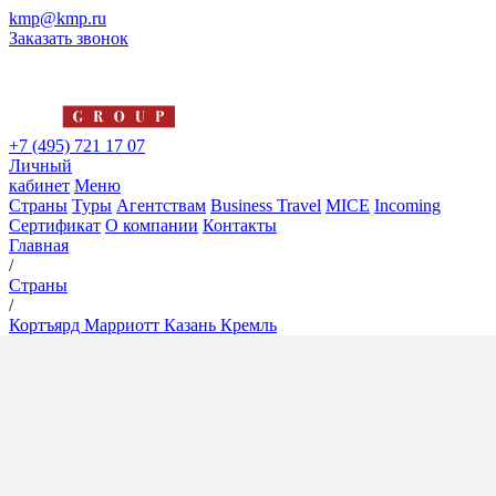
kmp@kmp.ru
Заказать звонок
+7 (495) 721 17 07
Личный
кабинет
Меню
Страны
Туры
Агентствам
Business Travel
MICE
Incoming
Сертификат
О компании
Контакты
Главная
/
Страны
/
Кортъярд Марриотт Казань Кремль
Кортъярд Марриотт Казань
Кремль
4*