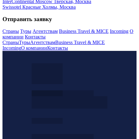
InterContinental Moscow Тверская, Москва
Swissotel Красные Холмы, Москва
Отправить заявку
Страны
Туры
Агентствам
Business Travel & MICE
Incoming
О
компании
Контакты
Страны
Туры
Агентствам
Business Travel & MICE
Incoming
О компании
Контакты