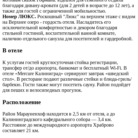
благодаря дивану-кровати (для 2 детей в возрасте до 12 лет), а
также для гостей с ограниченной мобильностью.
Номер ЛЮКС.
Роскошный "Люкс" на верхнем этаже с видом
на Верхнее озеро - гордость отеля. Насладитесь его
исключительной комфортностью и декором благодаря
стильной гостиной, восхитительной ванной комнате,
наличию отдельного санузла для посетителей и гардеробной.
В отеле
К услугам гостей круглосуточная стойка регистрации,
трансфер от/до аэропорта, банкомат и бесплатный Wi-Fi. В
отеле «Mercure Калиниград» сервируют завтрак «шведский
стол». В ресторане подают различные стейки и блюда-гриль/
барбекю. Гости также могут посетить сауну. Район подойдет
для пеших и велосипедных прогулок.
Расположение
Район Марауненхоф находится в 2,5 км от отеля, а до
Калининградского кафедрального собора — 3,4 км.
Расстояние до международного аэропорта Храброво
составляет 21 км.