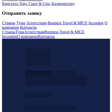
Кристалл Хаус Сьют & Спа, Калининград
Отправить заявку
Страны
Туры
Агентствам
Business Travel & MICE
Incoming
О
компании
Контакты
Страны
Туры
Агентствам
Business Travel & MICE
Incoming
О компании
Контакты