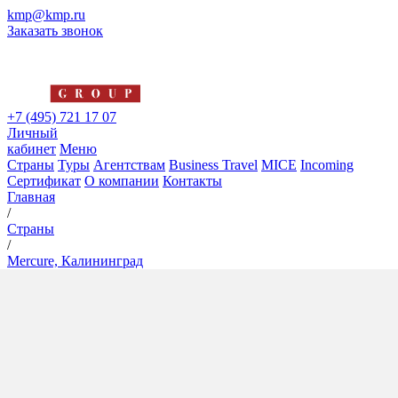
kmp@kmp.ru
Заказать звонок
+7 (495) 721 17 07
Личный
кабинет
Меню
Страны
Туры
Агентствам
Business Travel
MICE
Incoming
Сертификат
О компании
Контакты
Главная
/
Страны
/
Mercure, Калининград
Mercure, Калининград
3*