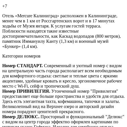
+7
Отель «Mercure Калиниград» расположен в Калининграде,
менее чем в 1 км от Россгартенских ворот и в 17 минутах
ходьбы от Музея янтаря. К услугам гостей терраса.
Поблизости находятся такие известные
достопримечательности, как Каскад водопадов (800 метров),
памятник Иммануилу Канту (1,3 км) и военный музей
«Бункер» (1,4 км).
Категории номеров
Номер СТАНДАРТ.
Современный и уютный номер с видом
на центральную часть города располагает всем необходимым
для комфортного отдыха: светлые и теплые цвета с яркими
акцентами, удобные кровать и кресло, эргономичное рабочее
место с Wi-Fi, сейф и тропический душ.
Номер ПРИВИЛЕГИЯ.
Утонченный номер "Привилегия"
предоставляет еще больше пространства и удобств для отдыха.
Здесь есть элегантная тахта, кофемашина, тапочки и халаты.
Великолепный вид на Верхнее озеро и авторский дизайн
номера порадуют ценителей прекрасного.
Номер ДЕЛЮКС.
Просторный и функциональный "Делюкс"
с видом на центр города эффектно оформлен картинами по
мотивам сказок Гофмана. Идеален для семейного отдыха