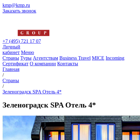
kmp@kmp.ru
Заказать звонок
+7 (495) 721 17 07
Личный
кабинет
Меню
Страны
Туры
Агентствам
Business Travel
MICE
Incoming
Сертификат
О компании
Контакты
Главная
/
Страны
/
Зеленоградск SPA Отель 4*
Зеленоградск SPA Отель 4*