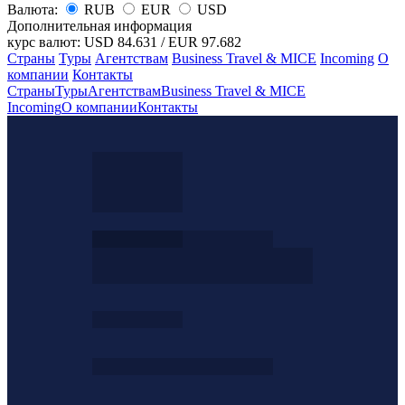
Валюта:
RUB
EUR
USD
Дополнительная информация
курс валют:
USD 84.631
/
EUR 97.682
Страны
Туры
Агентствам
Business Travel & MICE
Incoming
О
компании
Контакты
Страны
Туры
Агентствам
Business Travel & MICE
Incoming
О компании
Контакты