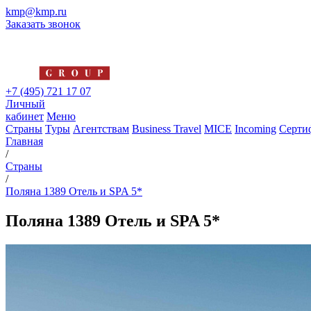
kmp@kmp.ru
Заказать звонок
+7 (495) 721 17 07
Личный
кабинет
Меню
Страны
Туры
Агентствам
Business Travel
MICE
Incoming
Серти
Главная
/
Страны
/
Поляна 1389 Отель и SPA 5*
Поляна 1389 Отель и SPA 5*