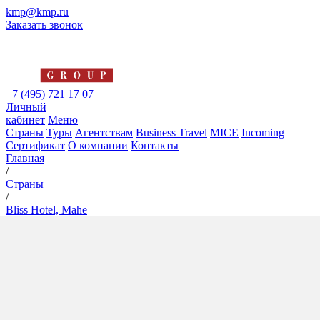
kmp@kmp.ru
Заказать звонок
+7 (495) 721 17 07
Личный
кабинет
Меню
Страны
Туры
Агентствам
Business Travel
MICE
Incoming
Сертификат
О компании
Контакты
Главная
/
Страны
/
Bliss Hotel, Mahe
Bliss Hotel, Mahe
4*