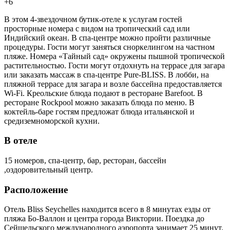
+6
В этом 4-звездочном бутик-отеле к услугам гостей
просторные номера с видом на тропический сад или
Индийский океан. В спа-центре можно пройти различные
процедуры. Гости могут заняться сноркелингом на частном
пляже. Номера «Тайный сад» окружены пышной тропической
растительностью. Гости могут отдохнуть на террасе для загара
или заказать массаж в спа-центре Pure-BLISS. В лобби, на
пляжной террасе для загара и возле бассейна предоставляется
Wi-Fi. Креольские блюда подают в ресторане Barefoot. В
ресторане Rockpool можно заказать блюда по меню. В
коктейль-баре гостям предложат блюда итальянской и
средиземноморской кухни.
В отеле
15 номеров, спа-центр, бар, ресторан, бассейн
,оздоровительный центр.
Расположение
Отель Bliss Seychelles находится всего в 8 минутах езды от
пляжа Бо-Валлон и центра города Виктории. Поездка до
Сейшельского международного аэропорта занимает 25 минут.