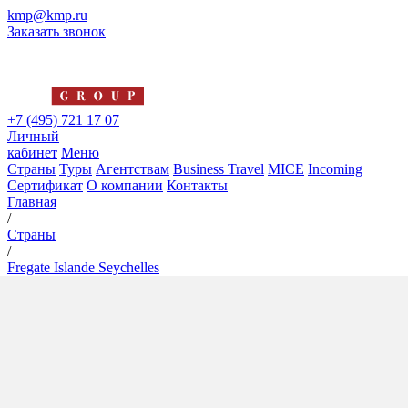
kmp@kmp.ru
Заказать звонок
+7 (495) 721 17 07
Личный
кабинет
Меню
Страны
Туры
Агентствам
Business Travel
MICE
Incoming
Сертификат
О компании
Контакты
Главная
/
Страны
/
Fregate Islande Seychelles
Fregate Islande Seychelles
5*