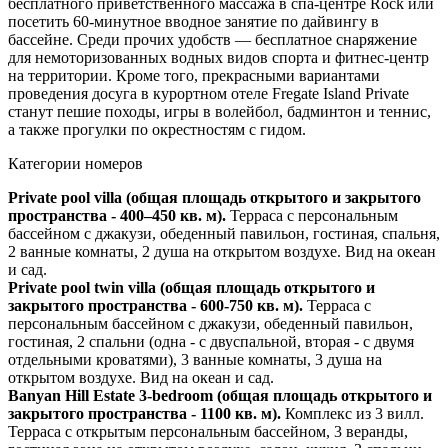
бесплатного приветственного массажа в спа-центре Rock или
посетить 60-минутное вводное занятие по дайвингу в
бассейне. Среди прочих удобств — бесплатное снаряжение
для немоторизованных водных видов спорта и фитнес-центр
на территории. Кроме того, прекрасными вариантами
проведения досуга в курортном отеле Fregate Island Private
станут пешие походы, игры в волейбол, бадминтон и теннис,
а также прогулки по окрестностям с гидом.
Категории номеров
Private pool villa (общая площадь открытого и закрытого
пространства - 400–450 кв. м).
Терраса с персональным
бассейном с джакузи, обеденный павильон, гостиная, спальня,
2 ванные комнаты, 2 душа на открытом воздухе. Вид на океан
и сад.
Private pool twin villa (общая площадь открытого и
закрытого пространства - 600-750 кв. м).
Терраса с
персональным бассейном c джакузи, обеденный павильон,
гостиная, 2 спальни (одна - с двуспальной, вторая - с двумя
отдельными кроватями), 3 ванные комнаты, 3 душа на
открытом воздухе. Вид на океан и сад.
Banyan Hill Estate 3-bedroom (общая площадь открытого и
закрытого пространства - 1100 кв. м).
Комплекс из 3 вилл.
Терраса с открытым персональным бассейном, 3 веранды,