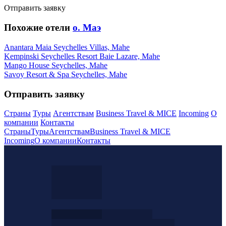
Отправить заявку
Похожие отели
о. Маэ
Anantara Maia Seychelles Villas, Mahe
Kempinski Seychelles Resort Baie Lazare, Mahe
Mango House Seychelles, Mahe
Savoy Resort & Spa Seychelles, Mahe
Отправить заявку
Страны
Туры
Агентствам
Business Travel & MICE
Incoming
О
компании
Контакты
Страны
Туры
Агентствам
Business Travel & MICE
Incoming
О компании
Контакты