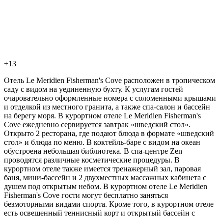
+13
Отель Le Meridien Fisherman's Cove расположен в тропическом
саду с видом на уединенную бухту. К услугам гостей
очаровательно оформленные номера с соломенными крышами
и отделкой из местного гранита, а также спа-салон и бассейн
на берегу моря. В курортном отеле Le Meridien Fisherman's
Cove ежедневно сервируется завтрак «шведский стол».
Открыто 2 ресторана, где подают блюда в формате «шведский
стол» и блюда по меню. В коктейль-баре с видом на океан
обустроена небольшая библиотека. В спа-центре Zen
проводятся различные косметические процедуры. В
курортном отеле также имеется тренажерный зал, паровая
баня, мини-бассейн и 2 двухместных массажных кабинета с
душем под открытым небом. В курортном отеле Le Meridien
Fisherman's Cove гости могут бесплатно заняться
безмоторными видами спорта. Кроме того, в курортном отеле
есть освещенный теннисный корт и открытый бассейн с