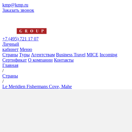
kmp@kmp.ru
Заказать звонок
+7 (495) 721 17 07
Личный
кабинет
Меню
Страны
Туры
Агентствам
Business Travel
MICE
Incoming
Сертификат
О компании
Контакты
Главная
/
Страны
/
Le Meridien Fishermans Cove, Mahe
Le Meridien Fishermans Cove,
Mahe
5*