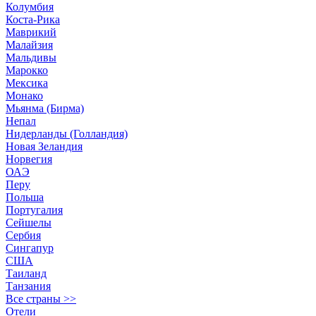
Колумбия
Коста-Рика
Маврикий
Малайзия
Мальдивы
Марокко
Мексика
Монако
Мьянма (Бирма)
Непал
Нидерланды (Голландия)
Новая Зеландия
Норвегия
ОАЭ
Перу
Польша
Португалия
Сейшелы
Сербия
Сингапур
США
Таиланд
Танзания
Все страны >>
Отели