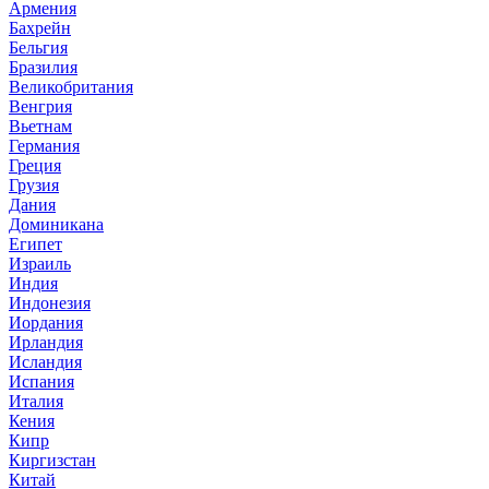
Армения
Бахрейн
Бельгия
Бразилия
Великобритания
Венгрия
Вьетнам
Германия
Греция
Грузия
Дания
Доминикана
Египет
Израиль
Индия
Индонезия
Иордания
Ирландия
Исландия
Испания
Италия
Кения
Кипр
Киргизстан
Китай