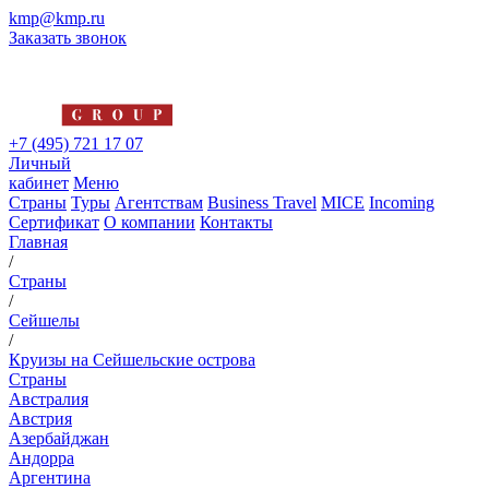
kmp@kmp.ru
Заказать звонок
+7 (495) 721 17 07
Личный
кабинет
Меню
Страны
Туры
Агентствам
Business Travel
MICE
Incoming
Сертификат
О компании
Контакты
Главная
/
Страны
/
Сейшелы
/
Круизы на Сейшельские острова
Страны
Австралия
Австрия
Азербайджан
Андорра
Аргентина