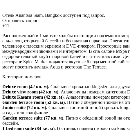
Отель Anantara Siam, Bangkok доступен под запрос.
Отправить запрос
+11
Расположенный в 1 минуте ходьбы от станции надземного метро
спа-салон, открытый бассейн и бесплатная парковка. Элегантн
телевизор с плоским экраном и DVD-плеером. Просторные ван
международными звонками и интернетом. В спа-салоне MSpa гос
оздоровительный клуб с паровой баней и фитнес-классами. Дет
ресторане Spice Market подаются вкусные блюда местной тайско
могут посетить лаундж Aqua и ресторан The Terrace.
Категории номеров
Deluxe room (42 кв. м).
Спальня с кроватью king-size или двум
Deluxe view room (42 кв. м).
Аналогичны номерам категории Del
Deluxe Kasara room (42 кв. м).
Аналогичны номерам категории D
Garden terrace room (52 кв. м).
Патио с обеденной зоной на отк
Junior suite (72 кв. м).
Спальня с гостиной зоной (кровать king
и сады или гольф-поле.
Garden terrace suite (77 кв. м).
Патио с обеденной зоной на отк
бассейн.
1-bedroom suite (84 кв. м).
Гостиная, спальня с кроватью king-s