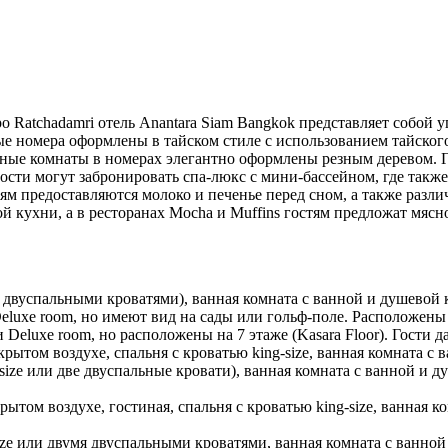
 Ratchadamri отель Anantara Siam Bangkok представляет собой у
ые номера оформлены в тайском стиле с использованием тайског
ные комнаты в номерах элегантно оформлены резным деревом. Г
ти могут забронировать спа-люкс с мини-бассейном, где также п
ям предоставляются молоко и печенье перед сном, а также разл
й кухни, а в ресторанах Mocha и Muffins гостям предложат мясн
я двуспальными кроватями), ванная комната с ванной и душевой 
uxe room, но имеют вид на сады или гольф-поле. Расположены с
eluxe room, но расположены на 7 этаже (Kasara Floor). Гости
рытом воздухе, спальня с кроватью king-size, ванная комната с 
-size или две двуспальные кровати), ванная комната с ванной и 
рытом воздухе, гостиная, спальня с кроватью king-size, ванная к
ize или двумя двуспальными кроватями, ванная комната с ванной