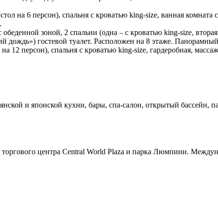
(стол на 6 персон), спальня с кроватью king-size, ванная комна
.
 обеденной зоной, 2 спальни (одна – с кроватью king-size, втор
ий дождь») гостевой туалет. Расположен на 8 этаже. Панорамный
 на 12 персон), спальня с кроватью king-size, гардеробная, масс
янской и японской кухни, бары, спа-салон, открытый бассейн, па
т торгового центра Central World Plaza и парка Люмпини. Межд