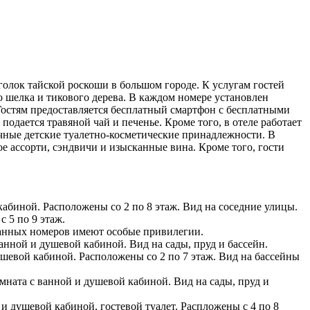
голок тайской роскоши в большом городе. К услугам гостей
о шелка и тикового дерева. В каждом номере установлен
остям предоставляется бесплатный смартфон с бесплатными
одается травяной чай и печенье. Кроме того, в отеле работает
ичные детские туалетно-косметические принадлежности. В
ое ассорти, сэндвичи и изысканные вина. Кроме того, гости
кабиной. Расположены со 2 по 8 этаж. Вид на соседние улицы.
 5 по 9 этаж.
 данных номеров имеют особые привилегии.
ванной и душевой кабиной. Вид на сады, пруд и бассейн.
душевой кабиной. Расположены со 2 по 7 этаж. Вид на бассейны
омната с ванной и душевой кабиной. Вид на сады, пруд и
 и душевой кабиной, гостевой туалет. Распложены с 4 по 8