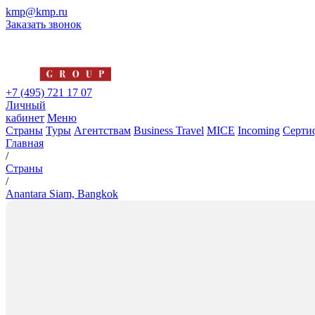
kmp@kmp.ru
Заказать звонок
+7 (495) 721 17 07
Личный
кабинет
Меню
Страны
Туры
Агентствам
Business Travel
MICE
Incoming
Серти
Главная
/
Страны
/
Anantara Siam, Bangkok
Anantara Siam, Bangkok
5*