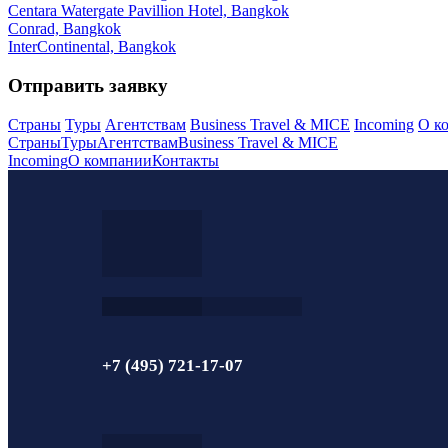
Centara Watergate Pavillion Hotel, Bangkok
Conrad, Bangkok
InterContinental, Bangkok
Отправить заявку
Страны
Туры
Агентствам
Business Travel & MICE
Incoming
О к
Страны
Туры
Агентствам
Business Travel & MICE
Incoming
О компании
Контакты
+7 (495) 721-17-07