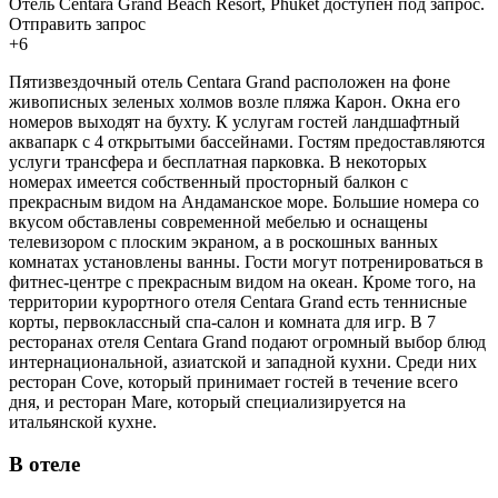
Отель Centara Grand Beach Resort, Phuket доступен под запрос.
Отправить запрос
+6
Пятизвездочный отель Centara Grand расположен на фоне
живописных зеленых холмов возле пляжа Карон. Окна его
номеров выходят на бухту. К услугам гостей ландшафтный
аквапарк с 4 открытыми бассейнами. Гостям предоставляются
услуги трансфера и бесплатная парковка. В некоторых
номерах имеется собственный просторный балкон с
прекрасным видом на Андаманское море. Большие номера со
вкусом обставлены современной мебелью и оснащены
телевизором с плоским экраном, а в роскошных ванных
комнатах установлены ванны. Гости могут потренироваться в
фитнес-центре с прекрасным видом на океан. Кроме того, на
территории курортного отеля Centara Grand есть теннисные
корты, первоклассный спа-салон и комната для игр. В 7
ресторанах отеля Centara Grand подают огромный выбор блюд
интернациональной, азиатской и западной кухни. Среди них
ресторан Cove, который принимает гостей в течение всего
дня, и ресторан Mare, который специализируется на
итальянской кухне.
В отеле