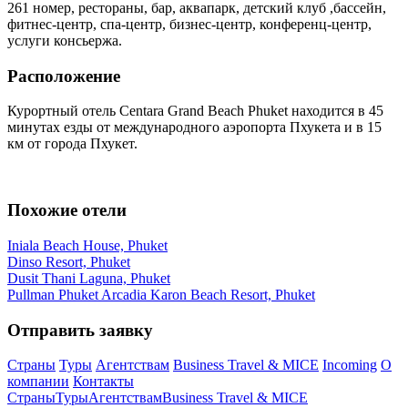
261 номер, рестораны, бар, аквапарк, детский клуб ,бассейн,
фитнес-центр, спа-центр, бизнес-центр, конференц-центр,
услуги консьержа.
Расположение
Курортный отель Centara Grand Beach Phuket находится в 45
минутах езды от международного аэропорта Пхукета и в 15
км от города Пхукет.
Похожие отели
Iniala Beach House, Phuket
Dinso Resort, Phuket
Dusit Thani Laguna, Phuket
Pullman Phuket Arcadia Karon Beach Resort, Phuket
Отправить заявку
Страны
Туры
Агентствам
Business Travel & MICE
Incoming
О
компании
Контакты
Страны
Туры
Агентствам
Business Travel & MICE