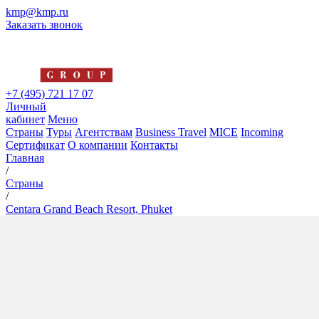
kmp@kmp.ru
Заказать звонок
+7 (495) 721 17 07
Личный
кабинет
Меню
Страны
Туры
Агентствам
Business Travel
MICE
Incoming
Сертификат
О компании
Контакты
Главная
/
Страны
/
Centara Grand Beach Resort, Phuket
Centara Grand Beach Resort,
Phuket
5*