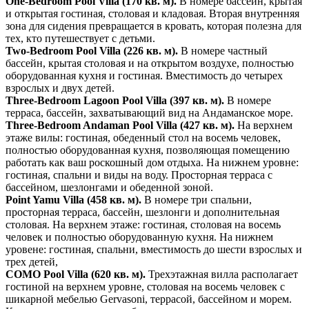
One-Bedroom Pool Villa (170 кв. м).
В номере бассейн, крытая
и открытая гостиная, столовая и кладовая. Вторая внутренняя
зона для сидения превращается в кровать, которая полезна для
тех, кто путешествует с детьми.
Two-Bedroom Pool Villa (226 кв. м).
В номере частный
бассейн, крытая столовая и на открытом воздухе, полностью
оборудованная кухня и гостиная. Вместимость до четырех
взрослых и двух детей.
Three-Bedroom Lagoon Pool Villa (397 кв. м).
В номере
терраса, бассейн, захватывающий вид на Андаманское море.
Three-Bedroom Andaman Pool Villa (427 кв. м).
На верхнем
этаже вилы: гостиная, обеденный стол на восемь человек,
полностью оборудованная кухня, позволяющая помещению
работать как ваш роскошный дом отдыха. На нижнем уровне:
гостиная, спальни и виды на воду. Просторная терраса с
бассейном, шезлонгами и обеденной зоной.
Point Yamu Villa (458 кв. м).
В номере три спальни,
просторная терраса, бассейн, шезлонги и дополнительная
столовая. На верхнем этаже: гостиная, столовая на восемь
человек и полностью оборудованную кухня. На нижнем
уровене: гостиная, спальни, вместимость до шести взрослых и
трех детей,
COMO Pool Villa (620 кв. м).
Трехэтажная вилла располагает
гостиной на верхнем уровне, столовая на восемь человек с
шикарной мебелью Gervasoni, террасой, бассейном и морем.