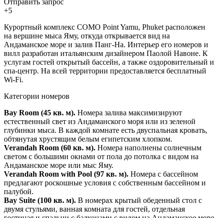
Отправить запрос
+5
Курортный комплекс COMO Point Yamu, Phuket расположен
на вершине мыса Яму, откуда открывается вид на
Андаманское море и залив Панг-На. Интерьер его номеров и
вилл разработан итальянским дизайнером Паолой Навоне. К
услугам гостей открытый бассейн, а также оздоровительный и
спа-центр. На всей территории предоставляется бесплатный
Wi-Fi.
Категории номеров
Bay Room (45 кв. м).
Номера залива максимизируют
естественный свет из Андаманского моря или из зеленой
глубинки мыса. В каждой комнате есть двуспальная кровать,
обтянутая хрустящим белым египетским хлопком.
Verandah Room (60 кв. м).
Номера наполнены солнечным
светом с большими окнами от пола до потолка с видом на
Андаманское море или мыс Яму.
Verandah Room with Pool (97 кв. м).
Номера с бассейном
предлагают роскошные условия с собственным бассейном и
палубой.
Bay Suite (100 кв. м).
В номерах крытый обеденный стол с
двумя стульями, ванная комната для гостей, отдельная
гостиная и спальни с балконами с видом на Андаманское море