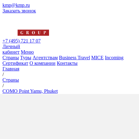
kmp@kmp.ru
Заказать звонок
+7 (495) 721 17 07
Личный
кабинет
Меню
Страны
Туры
Агентствам
Business Travel
MICE
Incoming
Сертификат
О компании
Контакты
Главная
/
Страны
/
COMO Point Yamu, Phuket
COMO Point Yamu, Phuket
5*