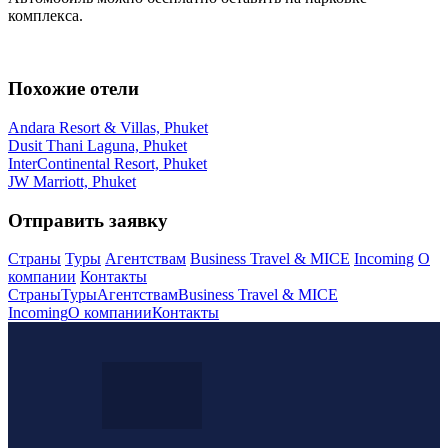
комплекса.
Похожие отели
Andara Resort & Villas, Phuket
Dusit Thani Laguna, Phuket
InterContinental Resort, Phuket
JW Marriott, Phuket
Отправить заявку
Страны
Туры
Агентствам
Business Travel & MICE
Incoming
О
компании
Контакты
Страны
Туры
Агентствам
Business Travel & MICE
Incoming
О компании
Контакты