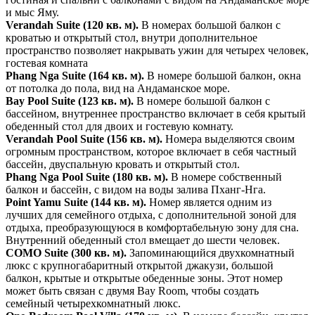
и мыс Яму.
Verandah Suite (120 кв. м).
В номерах большой балкон с
кроватью и открытый стол, внутри дополнительное
пространство позволяет накрывать ужин для четырех человек,
гостевая комната
Phang Nga Suite (164 кв. м).
В номере большой балкон, окна
от потолка до пола, вид на Андаманское море.
Bay Pool Suite (123 кв. м).
В номере большой балкон с
бассейном, внутреннее пространство включает в себя крытый
обеденный стол для двоих и гостевую комнату.
Verandah Pool Suite (156 кв. м).
Номера выделяются своим
огромным пространством, которое включает в себя частный
бассейн, двуспальную кровать и открытый стол.
Phang Nga Pool Suite (180 кв. м).
В номере собственный
балкон и бассейн, с видом на воды залива Пханг-Нга.
Point Yamu Suite (144 кв. м).
Hомер является одним из
лучших для семейного отдыха, с дополнительной зоной для
отдыха, преобразующуюся в комфортабельную зону для сна.
Внутренний обеденный стол вмещает до шести человек.
COMO Suite (300 кв. м).
Запоминающийся двухкомнатный
люкс с крупногабаритный открытой джакузи, большой
балкон, крытые и открытые обеденные зоны. Этот номер
может быть связан с двумя Bay Room, чтобы создать
семейный четырехкомнатный люкс.