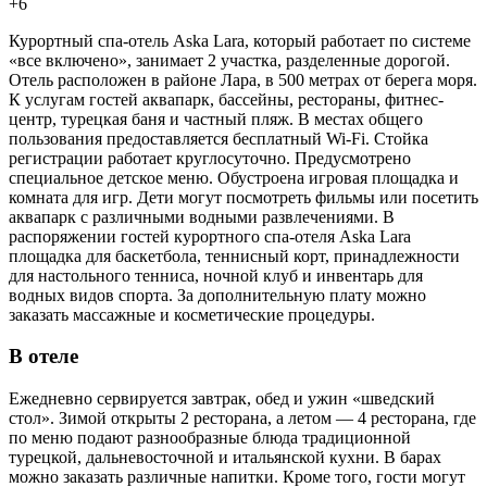
+6
Курортный спа-отель Aska Lara, который работает по системе
«все включено», занимает 2 участка, разделенные дорогой.
Отель расположен в районе Лара, в 500 метрах от берега моря.
К услугам гостей аквапарк, бассейны, рестораны, фитнес-
центр, турецкая баня и частный пляж. В местах общего
пользования предоставляется бесплатный Wi-Fi. Стойка
регистрации работает круглосуточно. Предусмотрено
специальное детское меню. Обустроена игровая площадка и
комната для игр. Дети могут посмотреть фильмы или посетить
аквапарк с различными водными развлечениями. В
распоряжении гостей курортного спа-отеля Aska Lara
площадка для баскетбола, теннисный корт, принадлежности
для настольного тенниса, ночной клуб и инвентарь для
водных видов спорта. За дополнительную плату можно
заказать массажные и косметические процедуры.
В отеле
Ежедневно сервируется завтрак, обед и ужин «шведский
стол». Зимой открыты 2 ресторана, а летом — 4 ресторана, где
по меню подают разнообразные блюда традиционной
турецкой, дальневосточной и итальянской кухни. В барах
можно заказать различные напитки. Кроме того, гости могут