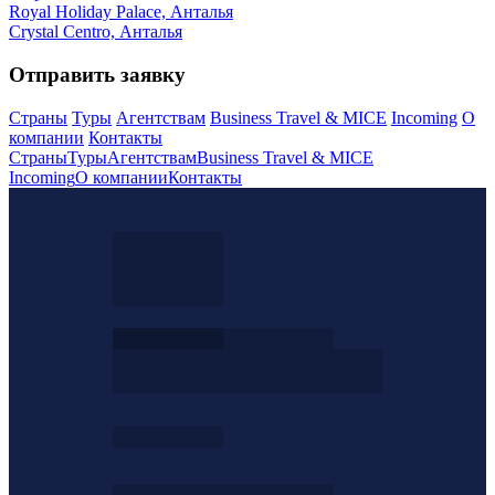
Royal Holiday Palace, Анталья
Crystal Centro, Анталья
Отправить заявку
Страны
Туры
Агентствам
Business Travel & MICE
Incoming
О
компании
Контакты
Страны
Туры
Агентствам
Business Travel & MICE
Incoming
О компании
Контакты