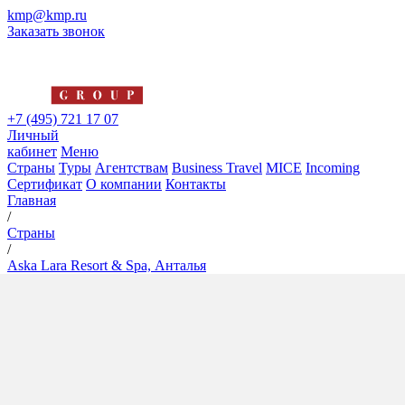
kmp@kmp.ru
Заказать звонок
+7 (495) 721 17 07
Личный
кабинет
Меню
Страны
Туры
Агентствам
Business Travel
MICE
Incoming
Сертификат
О компании
Контакты
Главная
/
Страны
/
Aska Lara Resort & Spa, Анталья
Aska Lara Resort & Spa,
Анталья
5*