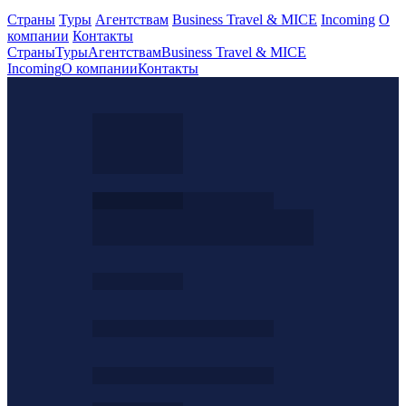
Страны
Туры
Агентствам
Business Travel & MICE
Incoming
О
компании
Контакты
Страны
Туры
Агентствам
Business Travel & MICE
Incoming
О компании
Контакты