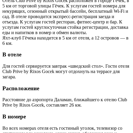
Отель Club Prive by Rixos Gocek расположен в городе Гёчек, в
5 км от торговой улицы Гёчек. К услугам гостей номера для
некурящих, сезонный открытый бассейн, бесплатный Wi-Fi и
сад. В отеле проводится экспресс-регистрация заезда и
отъезда. К услугам гостей ресторан, фитнес-центр и бар. К
услугам гостей круглосуточная стойка регистрации, доставка
еды и напитков в номер и обмен валюты.
Яхт-клуб Гёчека находится в 5 км от отеля, а 12 островов — в
6 км.
В отеле
Для гостей сервируется завтрак «шведский стол». Гости отеля
Club Prive by Rixos Gocek могут отдохнуть на террасе для
загара.
Расположение
Расстояние до аэропорта Даламан, ближайшего к отелю Club
Prive by Rixos Gocek, составляет 26 км.
В номере
Во всех номерах отеля есть гостиный уголок, телевизор со