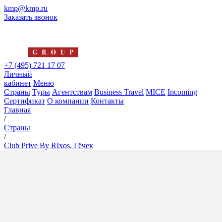
kmp@kmp.ru
Заказать звонок
+7 (495) 721 17 07
Личный
кабинет
Меню
Страны
Туры
Агентствам
Business Travel
MICE
Incoming
Сертификат
О компании
Контакты
Главная
/
Страны
/
Club Prive By RIxos, Гёчек
Club Prive By RIxos, Гёчек
5*