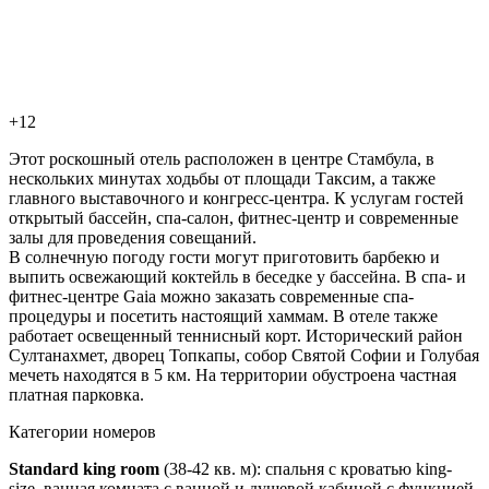
+12
Этот роскошный отель расположен в центре Стамбула, в
нескольких минутах ходьбы от площади Таксим, а также
главного выставочного и конгресс-центра. К услугам гостей
открытый бассейн, спа-салон, фитнес-центр и современные
залы для проведения совещаний.
В солнечную погоду гости могут приготовить барбекю и
выпить освежающий коктейль в беседке у бассейна. В спа- и
фитнес-центре Gaia можно заказать современные спа-
процедуры и посетить настоящий хаммам. В отеле также
работает освещенный теннисный корт. Исторический район
Султанахмет, дворец Топкапы, собор Святой Софии и Голубая
мечеть находятся в 5 км. На территории обустроена частная
платная парковка.
Категории номеров
Standard king room
(38-42 кв. м): спальня с кроватью king-
size, ванная комната с ванной и душевой кабиной с функцией