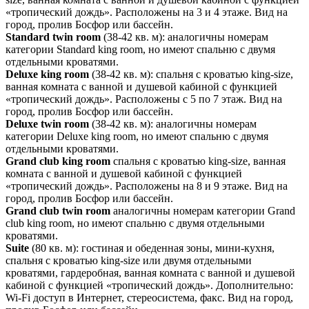
«тропический дождь». Расположены на 3 и 4 этаже. Вид на
город, пролив Босфор или бассейн.
Standard twin room
(38-42 кв. м): аналогичны номерам
категории Standard king room, но имеют спальню с двумя
отдельными кроватями.
Deluxe king room
(38-42 кв. м): спальня с кроватью king-size,
ванная комната с ванной и душевой кабиной с функцией
«тропический дождь». Расположены с 5 по 7 этаж. Вид на
город, пролив Босфор или бассейн.
Deluxe twin room
(38-42 кв. м): аналогичны номерам
категории Deluxe king room, но имеют спальню с двумя
отдельными кроватями.
Grand club king room
спальня с кроватью king-size, ванная
комната с ванной и душевой кабиной с функцией
«тропический дождь». Расположены на 8 и 9 этаже. Вид на
город, пролив Босфор или бассейн.
Grand club twin room
аналогичны номерам категории Grand
club king room, но имеют спальню с двумя отдельными
кроватями.
Suite
(80 кв. м): гостиная и обеденная зоны, мини-кухня,
спальня с кроватью king-size или двумя отдельными
кроватями, гардеробная, ванная комната с ванной и душевой
кабиной с функцией «тропический дождь». Дополнительно:
Wi-Fi доступ в Интернет, стереосистема, факс. Вид на город,