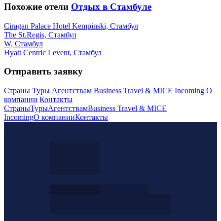
Похожие отели
Отдых в Стамбуле
Ciragan Palace Hotel Kempinski, Стамбул
The St.Regis, Стамбул
W, Стамбул
Hyatt Centric Levent, Стамбул
Отправить заявку
Страны
Туры
Агентствам
Business Travel & MICE
Incoming
О
компании
Контакты
Страны
Туры
Агентствам
Business Travel & MICE
Incoming
О компании
Контакты