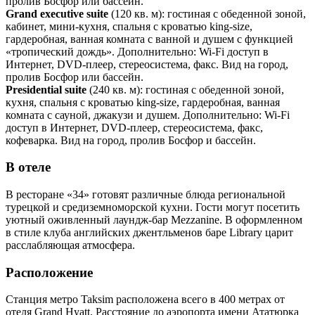
пролив Босфор или бассейн.
Grand executive suite
(120 кв. м): гостиная с обеденной зоной,
кабинет, мини-кухня, спальня с кроватью king-size,
гардеробная, ванная комната с ванной и душем с функцией
«тропический дождь». Дополнительно: Wi-Fi доступ в
Интернет, DVD-плеер, стереосистема, факс. Вид на город,
пролив Босфор или бассейн.
Presidential suite
(240 кв. м): гостиная с обеденной зоной,
кухня, спальня с кроватью king-size, гардеробная, ванная
комната с сауной, джакузи и душем. Дополнительно: Wi-Fi
доступ в Интернет, DVD-плеер, стереосистема, факс,
кофеварка. Вид на город, пролив Босфор и бассейн.
В отеле
В ресторане «34» готовят различные блюда региональной
турецкой и средиземноморской кухни. Гости могут посетить
уютный оживленный лаундж-бар Mezzanine. В оформленном
в стиле клуба английских джентльменов баре Library царит
расслабляющая атмосфера.
Расположение
Станция метро Taksim расположена всего в 400 метрах от
отеля Grand Hyatt. Расстояние до аэропорта имени Ататюрка