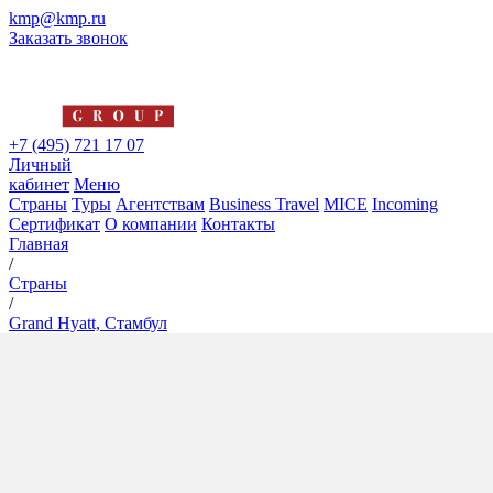
kmp@kmp.ru
Заказать звонок
+7 (495) 721 17 07
Личный
кабинет
Меню
Страны
Туры
Агентствам
Business Travel
MICE
Incoming
Сертификат
О компании
Контакты
Главная
/
Страны
/
Grand Hyatt, Стамбул
Grand Hyatt, Стамбул
5*