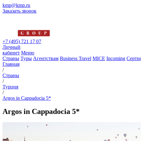
kmp@kmp.ru
Заказать звонок
+7 (495) 721 17 07
Личный
кабинет
Меню
Страны
Туры
Агентствам
Business Travel
MICE
Incoming
Серти
Главная
/
Страны
/
Турция
/
Argos in Cappadocia 5*
Argos in Cappadocia 5*