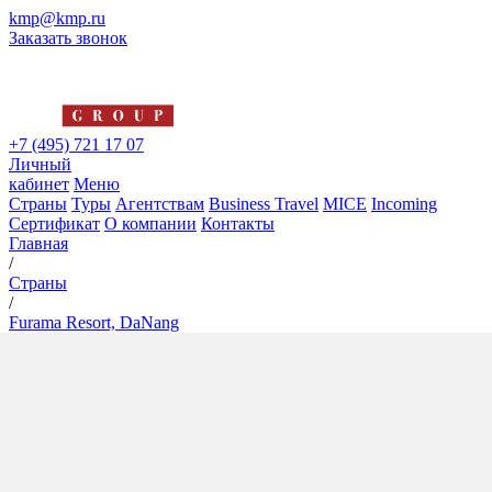
kmp@kmp.ru
Заказать звонок
+7 (495) 721 17 07
Личный
кабинет
Меню
Страны
Туры
Агентствам
Business Travel
MICE
Incoming
Сертификат
О компании
Контакты
Главная
/
Страны
/
Furama Resort, DaNang
Furama Resort, DaNang
5*