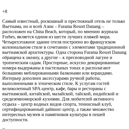
+8
Самый известный, роскошный и престижный отель не только
Вьетнама, но и всей Азии – Furama Resort Danang –
расположен на China Beach, который, по мнению журнала
Forbes, является одним из шести лучших пляжей мира.
Четырехэтажное здание отеля построено во французском
колониальном стиле в сочетании с элементами традиционной
вьетнамской архитектуры. Одна сторона Furama Resort Danang
обращена к океану, а другие – к пресноводной лагуне и
тропическим садам. Просторные, искусно декорированные
номера выдержаны в пастельных тонах и располагают
большими меблированными балконами или верандами.
Интерьер дополнен аксессуарами ручной работы,
выполненными в этническом стиле. К услугам гостей
великолепный SPA-центр, кафе, бары и рестораны с
вьетнамской, китайской, малайской, тайской, индийской и
средиземноморской кухнями. Для любителей активного
отдыха – центр водных видов спорта, теннисный клуб,
сертифицированный дайвинг-центр, а также множество
интересных музеев и памятников культуры в пешей
доступности.