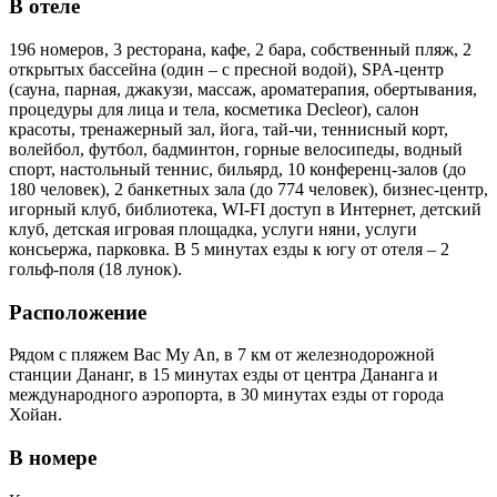
В отеле
196 номеров, 3 ресторана, кафе, 2 бара, собственный пляж, 2
открытых бассейна (один – с пресной водой), SPA-центр
(сауна, парная, джакузи, массаж, ароматерапия, обертывания,
процедуры для лица и тела, косметика Decleor), салон
красоты, тренажерный зал, йога, тай-чи, теннисный корт,
волейбол, футбол, бадминтон, горные велосипеды, водный
спорт, настольный теннис, бильярд, 10 конференц-залов (до
180 человек), 2 банкетных зала (до 774 человек), бизнес-центр,
игорный клуб, библиотека, WI-FI доступ в Интернет, детский
клуб, детская игровая площадка, услуги няни, услуги
консьержа, парковка. В 5 минутах езды к югу от отеля – 2
гольф-поля (18 лунок).
Расположение
Рядом с пляжем Bac My An, в 7 км от железнодорожной
станции Дананг, в 15 минутах езды от центра Дананга и
международного аэропорта, в 30 минутах езды от города
Хойан.
В номере