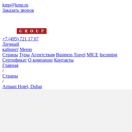
kmp@kmp.ru
Заказать звонок
+7 (495) 721 17 07
Личный
кабинет
Меню
Страны
Туры
Агентствам
Business Travel
MICE
Incoming
Сертификат
О компании
Контакты
Главная
/
Страны
/
Armani Hotel, Dubai
Armani Hotel, Dubai
5*