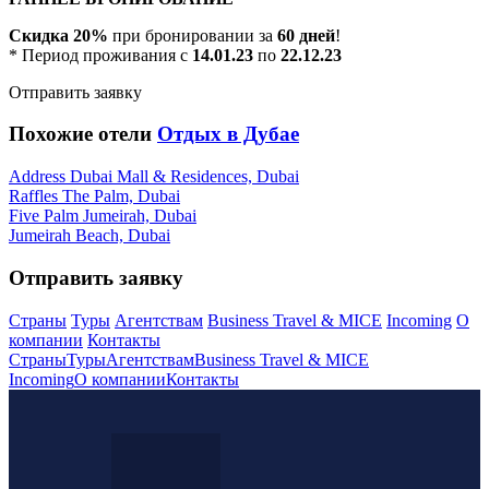
Скидка 20%
при бронировании за
60 дней
!
* Период проживания с
14.01.23
по
22.12.23
Отправить заявку
Похожие отели
Отдых в Дубае
Address Dubai Mall & Residences, Dubai
Raffles The Palm, Dubai
Five Palm Jumeirah, Dubai
Jumeirah Beach, Dubai
Отправить заявку
Страны
Туры
Агентствам
Business Travel & MICE
Incoming
О
компании
Контакты
Страны
Туры
Агентствам
Business Travel & MICE
Incoming
О компании
Контакты