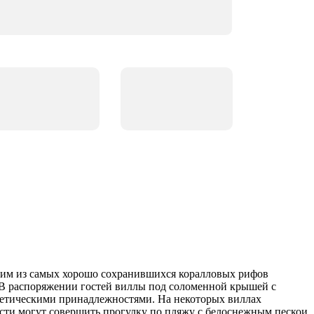
дним из самых хорошо сохранившихся коралловых рифов
 В распоряжении гостей виллы под соломенной крышей с
сметическими принадлежностями. На некоторых виллах
ости могут совершить прогулку по пляжу с белоснежным пескои