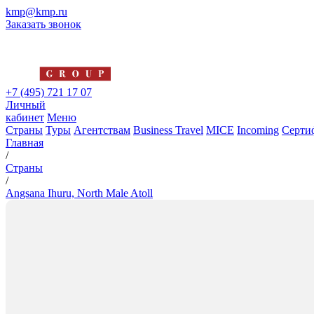
kmp@kmp.ru
Заказать звонок
+7 (495) 721 17 07
Личный
кабинет
Меню
Страны
Туры
Агентствам
Business Travel
MICE
Incoming
Серти
Главная
/
Страны
/
Angsana Ihuru, North Male Atoll
Angsana Ihuru, North Male Ato