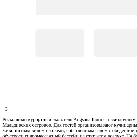
+3
Роскошный курортный эко-отель Angsana Ihuru с 5-звездочным
Мальдивских островов. Для гостей организовывают кулинарны
живописным видом на океан, собственным садом с обеденной 
обустроен гидромассажный бассейн на открытом воздухе. На б