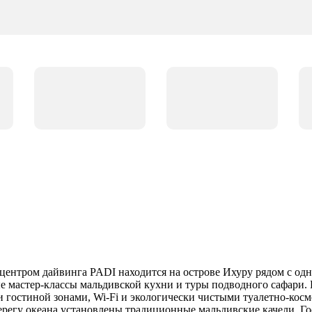
 центром дайвинга PADI находится на острове Ихуру рядом с о
е мастер-классы мальдивской кухни и туры подводного сафари.
и гостиной зонами, Wi-Fi и экологически чистыми туалетно-ко
ерегу океана установлены традиционные мальдивские качели. Г