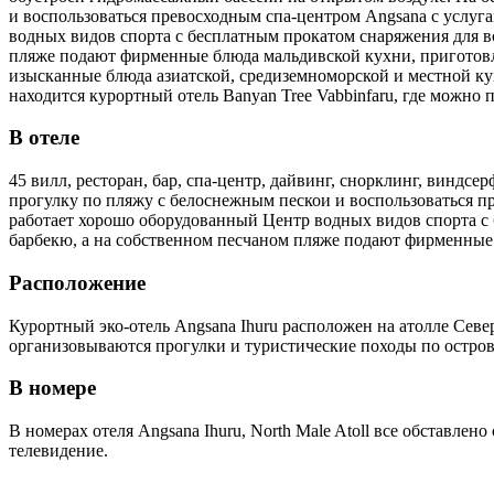
и воспользоваться превосходным спа-центром Angsana с услуг
водных видов спорта с бесплатным прокатом снаряжения для в
пляже подают фирменные блюда мальдивской кухни, приготовл
изысканные блюда азиатской, средиземноморской и местной кухн
находится курортный отель Banyan Tree Vabbinfaru, где можно п
В отеле
45 вилл, ресторан, бар, спа-центр, дайвинг, снорклинг, виндс
прогулку по пляжу с белоснежным пескои и воспользоваться п
работает хорошо оборудованный Центр водных видов спорта с 
барбекю, а на собственном песчаном пляже подают фирменные
Расположение
Курортный эко-отель Angsana Ihuru расположен на атолле Севе
организовываются прогулки и туристические походы по остров
В номере
В номерах отеля Angsana Ihuru, North Male Atoll все обставлен
телевидение.