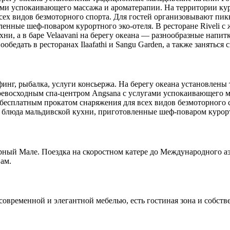
ами успокаивающего массажа и ароматерапии. На территории ку
сех видов безмоторного спорта. Для гостей организовывают пик
енные шеф-поваром курортного эко-отеля. В ресторане Riveli 
и, а в баре Velaavani на берегу океана — разнообразные напитк
ообедать в ресторанах Ilaafathi и Sangu Garden, а также занять
ерфинг, рыбалка, услуги консьержа. На берегу океана установле
ревосходным спа-центром Angsana с услугами успокаивающего м
бесплатным прокатом снаряжения для всех видов безмоторного 
 блюда мальдивской кухни, приготовленные шеф-поваром курор
рный Мале. Поездка на скоростном катере до Международного аэ
ам.
о современной и элегантной мебелью, есть гостиная зона и собст