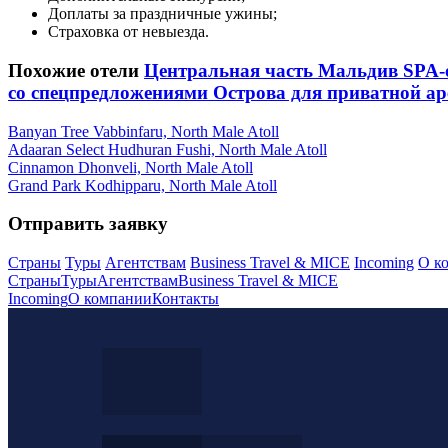
Доплаты за праздничные ужины;
Страховка от невыезда.
Похожие отели
Центральная часть Мальдив
SPA-
со спецпредложениями
Острова для приватной а
Banyan Tree Vabbinfaru, North Male Atoll
Adaaran Select Hudhuran Fushi, North Male Atoll
Cinnamon Dhonveli, North Male Atoll
Grand Park Kodhipparu, North Male Atoll
Отправить заявку
Страны
Туры
Агентствам
Business Travel & MICE
Incoming
О к
Страны
Туры
Агентствам
Business Travel & MICE
Incoming
О компании
Контакты