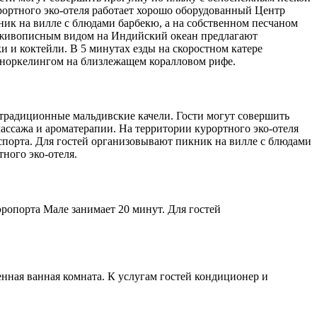
рортного эко-отеля работает хорошо оборудованный Центр
ник на вилле с блюдами барбекю, а на собственном песчаном
с живописным видом на Индийский океан предлагают
и и коктейли. В 5 минутах езды на скоростном катере
ся сноркелингом на близлежащем коралловом рифе.
ны традиционные мальдивские качели. Гости могут совершить
ассажа и ароматерапии. На территории курортного эко-отеля
спорта. Для гостей организовывают пикник на вилле с блюдами
тного эко-отеля.
ропорта Мале занимает 20 минут. Для гостей
венная ванная комната. К услугам гостей кондиционер и