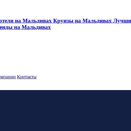
отели на Мальдивах
Круизы на Мальдивах
Лучши
ренды на Мальдивах
омпании
Контакты