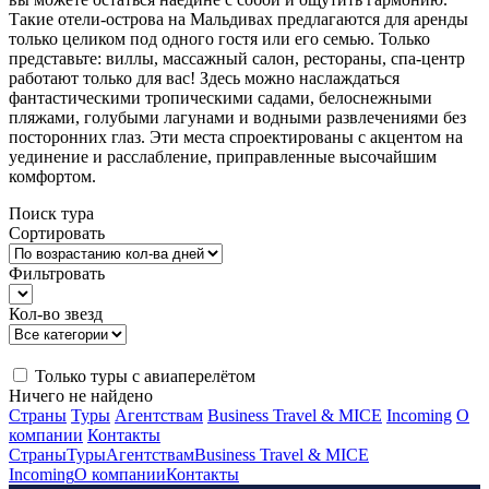
Такие отели-острова на Мальдивах предлагаются для аренды
только целиком под одного гостя или его семью. Только
представьте: виллы, массажный салон, рестораны, спа-центр
работают только для вас! Здесь можно наслаждаться
фантастическими тропическими садами, белоснежными
пляжами, голубыми лагунами и водными развлечениями без
посторонних глаз. Эти места спроектированы с акцентом на
уединение и расслабление, приправленные высочайшим
комфортом.
Поиск тура
Сортировать
Фильтровать
Кол-во звезд
Только туры с авиаперелётом
Ничего не найдено
Страны
Туры
Агентствам
Business Travel & MICE
Incoming
О
компании
Контакты
Страны
Туры
Агентствам
Business Travel & MICE
Incoming
О компании
Контакты