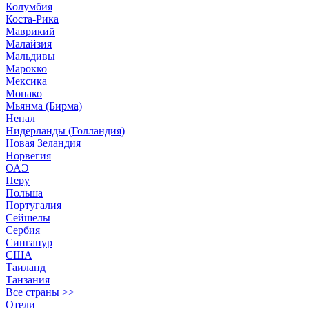
Колумбия
Коста-Рика
Маврикий
Малайзия
Мальдивы
Марокко
Мексика
Монако
Мьянма (Бирма)
Непал
Нидерланды (Голландия)
Новая Зеландия
Норвегия
ОАЭ
Перу
Польша
Португалия
Сейшелы
Сербия
Сингапур
США
Таиланд
Танзания
Все страны >>
Отели