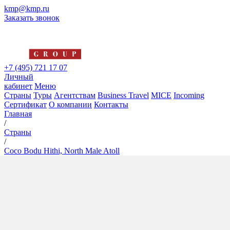
kmp@kmp.ru
Заказать звонок
+7 (495) 721 17 07
Личный
кабинет
Меню
Страны
Туры
Агентствам
Business Travel
MICE
Incoming
Сертификат
О компании
Контакты
Главная
/
Страны
/
Coco Bodu Hithi, North Male Atoll
Coco Bodu Hithi, North Male
Atoll
5*