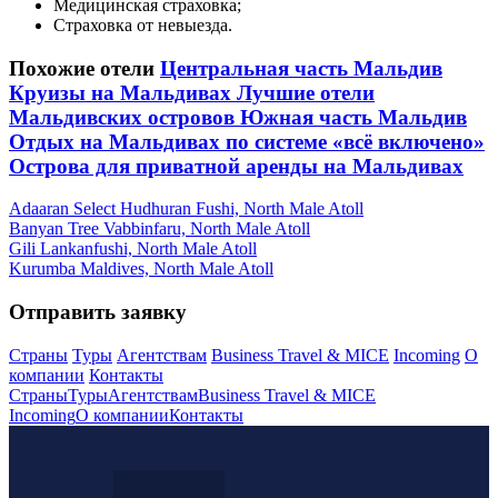
Медицинская страховка;
Страховка от невыезда.
Похожие отели
Центральная часть Мальдив
Круизы на Мальдивах
Лучшие отели
Мальдивских островов
Южная часть Мальдив
Отдых на Мальдивах по системе «всё включено»
Острова для приватной аренды на Мальдивах
Adaaran Select Hudhuran Fushi, North Male Atoll
Banyan Tree Vabbinfaru, North Male Atoll
Gili Lankanfushi, North Male Atoll
Kurumba Maldives, North Male Atoll
Отправить заявку
Страны
Туры
Агентствам
Business Travel & MICE
Incoming
О
компании
Контакты
Страны
Туры
Агентствам
Business Travel & MICE
Incoming
О компании
Контакты