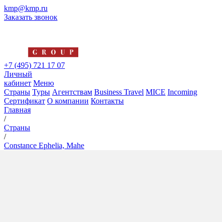
kmp@kmp.ru
Заказать звонок
+7 (495) 721 17 07
Личный
кабинет
Меню
Страны
Туры
Агентствам
Business Travel
MICE
Incoming
Сертификат
О компании
Контакты
Главная
/
Страны
/
Constance Ephelia, Mahe
Constance Ephelia, Mahe
5*