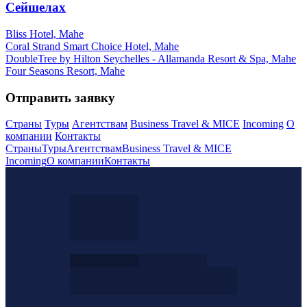
Сейшелах
Bliss Hotel, Mahe
Coral Strand Smart Choice Hotel, Mahe
DoubleTree by Hilton Seychelles - Allamanda Resort & Spa, Mahe
Four Seasons Resort, Mahe
Отправить заявку
Страны
Туры
Агентствам
Business Travel & MICE
Incoming
О
компании
Контакты
Страны
Туры
Агентствам
Business Travel & MICE
Incoming
О компании
Контакты