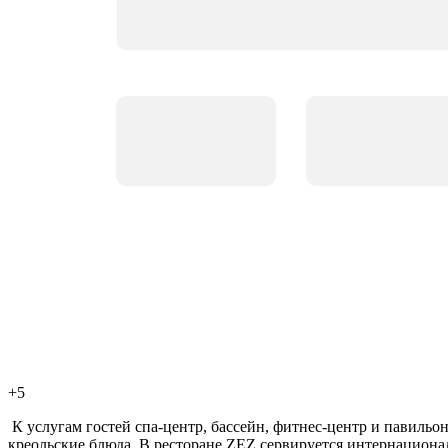
+5
К услугам гостей спа-центр, бассейн, фитнес-центр и павильо
креольские блюда. В ресторане ZEZ сервируется интернациона