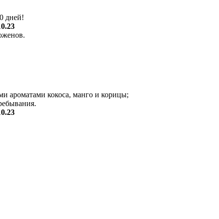
0 дней!
10.23
оженов.
ими ароматами кокоса, манго и корицы;
пребывания.
10.23