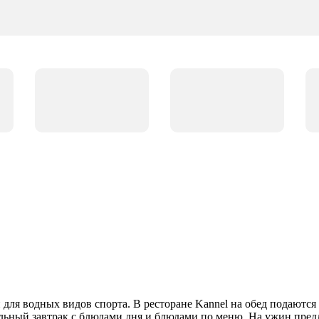
н для водных видов спорта. В ресторане Kannel на обед подаютс
льный завтрак с блюдами дня и блюдами по меню. На ужин пред