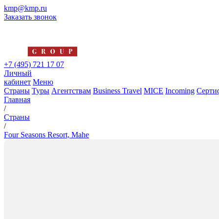
kmp@kmp.ru
Заказать звонок
+7 (495) 721 17 07
Личный
кабинет
Меню
Страны
Туры
Агентствам
Business Travel
MICE
Incoming
Серти
Главная
/
Страны
/
Four Seasons Resort, Mahe
Four Seasons Resort, Mahe
5*