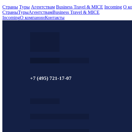
Страны
Туры
Агентствам
Business Travel & MICE
Incoming
О к
Страны
Туры
Агентствам
Business Travel & MICE
Incoming
О компании
Контакты
+7 (495) 721-17-07