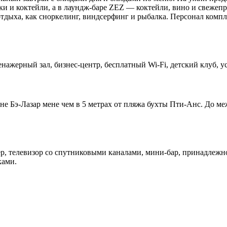
тки и коктейли, а в лаундж-баре ZEZ — коктейли, вино и свеже
тдыха, как сноркелинг, виндсерфинг и рыбалка. Персонал компле
ренажерный зал, бизнес-центр, бесплатный Wi-Fi, детский клуб, 
оне Бэ-Лазар мене чем в 5 метрах от пляжа бухты Пти-Анс. До 
р, телевизор со спутниковыми каналами, мини-бар, принадлежно
ками.