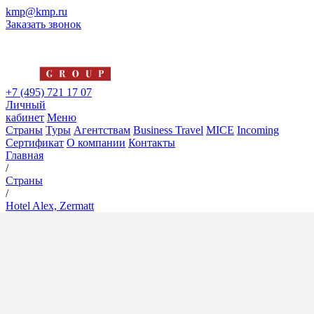
kmp@kmp.ru
Заказать звонок
+7 (495) 721 17 07
Личный
кабинет
Меню
Страны
Туры
Агентствам
Business Travel
MICE
Incoming
Сертификат
О компании
Контакты
Главная
/
Страны
/
Hotel Alex, Zermatt
Hotel Alex, Zermatt
4*