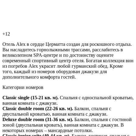
+12
Отель Alex в сердце Церматта создан для роскошного отдыха.
Вы насладитесь горнолыжными трассами, расслабитесь в
великолепном SPA-центре и по достоинству оцените
современный спортивный центр отеля. Богатая коллекция вин
из погребов Alex украсит любой гурманский обед. Кроме
того, каждый из номеров оборудован джакузи для
дополнительного комфорта гостей.
Категории номеров
Classic single (15-21 кв. м).
Спальня с односпальной кроватью,
ванная комната с джакузи.
Classic double room (22-26 кв. м).
Балкон, спальня с
двуспальной кроватью, ванная комната с джакузи.
Deluxe double room (31-36 кв. м).
Балкон, спальня с гостиной
зоной (двуспальная кровать), ванная комната с джакузи. В
некоторых номерах – мансардные потолки.
Classic junior suite (40-44 кв. м).
Балкон, гостиная, спальня с