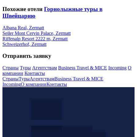
Похожие отели
Горнолыжные туры в
Швейцарию
Albana Real, Zermatt
Seiler Mont Cervin Palace, Zermatt
Riffenalp Resort 2222 m, Zermatt
Schweizerhof, Zermatt
Отправить заявку
Страны
Туры
Агентствам
Business Travel & MICE
Incoming
О
компании
Контакты
Страны
Туры
Агентствам
Business Travel & MICE
Incoming
О компании
Контакты