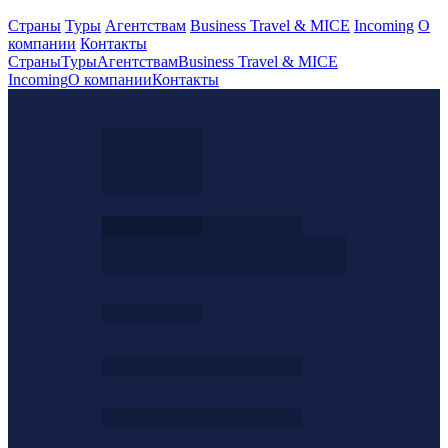
Страны
Туры
Агентствам
Business Travel & MICE
Incoming
О
компании
Контакты
Страны
Туры
Агентствам
Business Travel & MICE
Incoming
О компании
Контакты