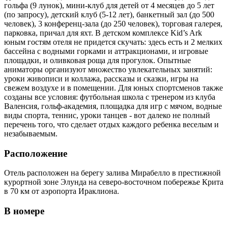
гольфа (9 лунок), мини-клуб для детей от 4 месяцев до 5 лет
(по запросу), детский клуб (5-12 лет), банкетный зал (до 500
человек), 3 конференц-зала (до 250 человек), торговая галерея,
парковка, причал для яхт. В детском комплексе Kid’s Ark
юным гостям отеля не придется скучать: здесь есть и 2 мелких
бассейна с водными горками и аттракционами, и игровые
площадки, и оливковая роща для прогулок. Опытные
аниматоры организуют множество увлекательных занятий:
уроки живописи и коллажа, рассказы и сказки, игры на
свежем воздухе и в помещении. Для юных спортсменов также
созданы все условия: футбольная школа с тренером из клуба
Валенсия, гольф-академия, площадка для игр с мячом, водные
виды спорта, теннис, уроки танцев - вот далеко не полный
перечень того, что сделает отдых каждого ребенка веселым и
незабываемым.
Расположение
Отель расположен на берегу залива Мирабелло в престижной
курортной зоне Элунда на северо-восточном побережье Крита
в 70 км от аэропорта Ираклиона.
В номере