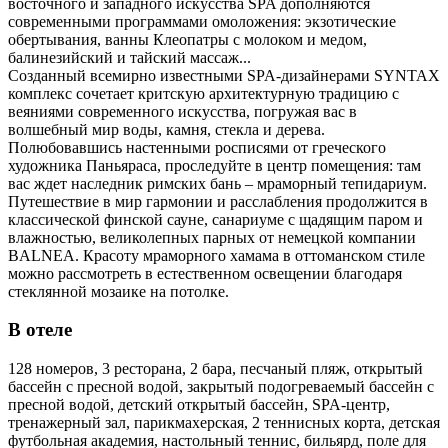
восточного и западного искусства SPA дополняются
современными программами омоложения: экзотические
обертывания, ванны Клеопатры с молоком и медом,
балинезийский и тайский массаж...
Созданный всемирно известными SPA-дизайнерами SYNTAX
комплекс сочетает критскую архитектурную традицию с
веяниями современного искусства, погружая вас в
волшебный мир воды, камня, стекла и дерева.
Полюбовавшись настенными росписями от греческого
художника Паньяраса, проследуйте в центр помещения: там
вас ждет наследник римских бань – мраморный тепидариум.
Путешествие в мир гармонии и расслабления продолжится в
классической финской сауне, санариуме с щадящим паром и
влажностью, великолепных парных от немецкой компании
BALNEA. Красоту мраморного хамама в оттоманском стиле
можно рассмотреть в естественном освещении благодаря
стеклянной мозаике на потолке.
В отеле
128 номеров, 3 ресторана, 2 бара, песчаный пляж, открытый
бассейн с пресной водой, закрытый подогреваемый бассейн с
пресной водой, детский открытый бассейн, SPA-центр,
тренажерный зал, парикмахерская, 2 теннисных корта, детская
футбольная академия, настольный теннис, бильярд, поле для