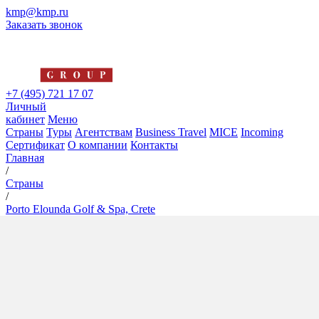
kmp@kmp.ru
Заказать звонок
+7 (495) 721 17 07
Личный
кабинет
Меню
Страны
Туры
Агентствам
Business Travel
MICE
Incoming
Сертификат
О компании
Контакты
Главная
/
Страны
/
Porto Elounda Golf & Spa, Crete
Porto Elounda Golf & Spa,
Crete
5*