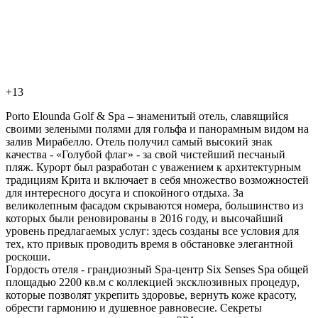
+13
Porto Elounda Golf & Spa – знаменитый отель, славящийся
своими зелеными полями для гольфа и панорамным видом на
залив Мирабелло. Отель получил самый высокий знак
качества - «Голубой флаг» - за свой чистейший песчаный
пляж. Курорт был разработан с уважением к архитектурным
традициям Крита и включает в себя множество возможностей
для интересного досуга и спокойного отдыха. За
великолепным фасадом скрываются номера, большинство из
которых были реновированы в 2016 году, и высочайший
уровень предлагаемых услуг: здесь созданы все условия для
тех, кто привык проводить время в обстановке элегантной
роскоши.
Гордость отеля - грандиозный Spa-центр Six Senses Spa общей
площадью 2200 кв.м с коллекцией эксклюзивных процедур,
которые позволят укрепить здоровье, вернуть коже красоту,
обрести гармонию и душевное равновесие. Секреты