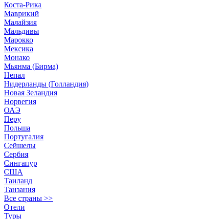
Коста-Рика
Маврикий
Малайзия
Мальдивы
Марокко
Мексика
Монако
Мьянма (Бирма)
Непал
Нидерланды (Голландия)
Новая Зеландия
Норвегия
ОАЭ
Перу
Польша
Португалия
Сейшелы
Сербия
Сингапур
США
Таиланд
Танзания
Все страны >>
Отели
Туры