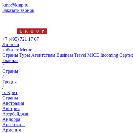
kmp@kmp.ru
Заказать звонок
+7 (495) 721 17 07
Личный
кабинет
Меню
Страны
Туры
Агентствам
Business Travel
MICE
Incoming
Серти
Главная
/
Страны
/
Греция
/
о. Крит
Страны
Австралия
Австрия
Азербайджан
Андорра
Аргентина
Армения