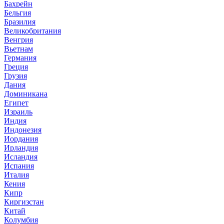
Бахрейн
Бельгия
Бразилия
Великобритания
Венгрия
Вьетнам
Германия
Греция
Грузия
Дания
Доминикана
Египет
Израиль
Индия
Индонезия
Иордания
Ирландия
Исландия
Испания
Италия
Кения
Кипр
Киргизстан
Китай
Колумбия