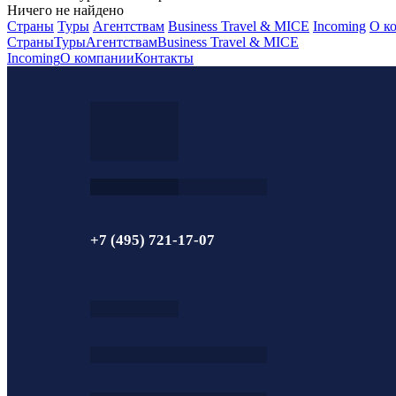
Ничего не найдено
Страны
Туры
Агентствам
Business Travel & MICE
Incoming
О к
Страны
Туры
Агентствам
Business Travel & MICE
Incoming
О компании
Контакты
+7 (495) 721-17-07