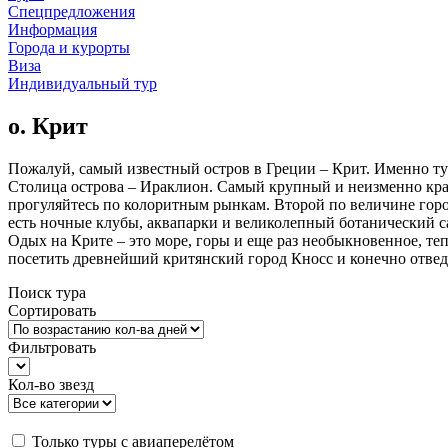
Спецпредложения
Информация
Города и курорты
Виза
Индивидуальный тур
о. Крит
Пожалуй, самый известный остров в Греции – Крит. Именно тут
Столица острова – Ираклион. Самый крупный и неизменно крас
прогуляйтесь по колоритным рынкам. Второй по величине город
есть ночные клубы, аквапарки и великолепный ботанический с
Одых на Крите – это море, горы и еще раз необыкновенное, т
посетить древнейший критянский город Кносс и конечно отве
Поиск тура
Сортировать
Фильтровать
Кол-во звезд
Только туры с авиаперелётом