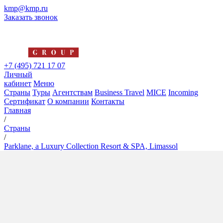
kmp@kmp.ru
Заказать звонок
+7 (495) 721 17 07
Личный
кабинет
Меню
Страны
Туры
Агентствам
Business Travel
MICE
Incoming
Сертификат
О компании
Контакты
Главная
/
Страны
/
Parklane, a Luxury Collection Resort & SPA, Limassol
Parklane, a Luxury Collection
Resort & SPA, Limassol
5*