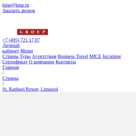
kmp@kmp.ru
Заказать звонок
+7 (495) 721 17 07
Личный
кабинет
Меню
Страны
Туры
Агентствам
Business Travel
MICE
Incoming
Сертификат
О компании
Контакты
Главная
/
Страны
/
St. Raphael Resort, Limassol
St. Raphael Resort, Limassol
5*