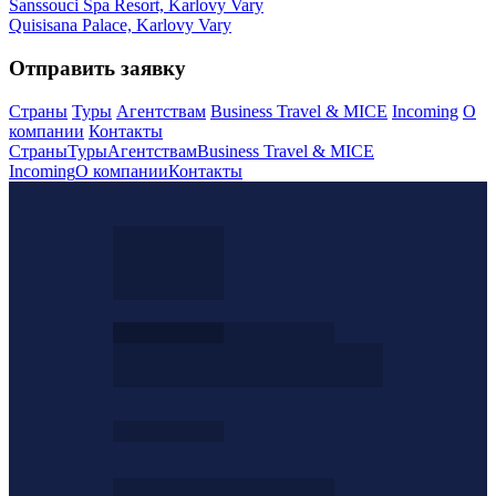
Sanssouci Spa Resort, Karlovy Vary
Quisisana Palace, Karlovy Vary
Отправить заявку
Страны
Туры
Агентствам
Business Travel & MICE
Incoming
О
компании
Контакты
Страны
Туры
Агентствам
Business Travel & MICE
Incoming
О компании
Контакты