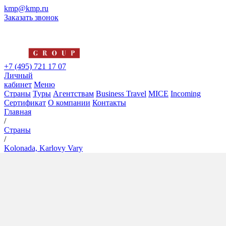
kmp@kmp.ru
Заказать звонок
+7 (495) 721 17 07
Личный
кабинет
Меню
Страны
Туры
Агентствам
Business Travel
MICE
Incoming
Сертификат
О компании
Контакты
Главная
/
Страны
/
Kolonada, Karlovy Vary
Kolonada, Karlovy Vary
4*