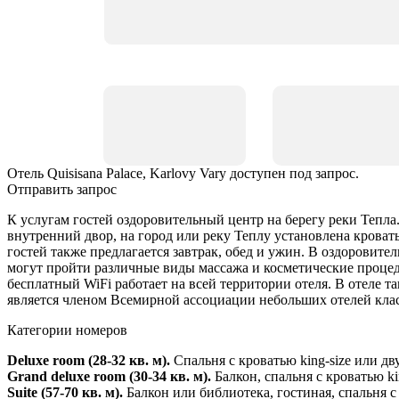
Отель Quisisana Palace, Karlovy Vary доступен под запрос.
Отправить запрос
К услугам гостей оздоровительный центр на берегу реки Тепла
внутренний двор, на город или реку Теплу установлена кровать
гостей также предлагается завтрак, обед и ужин. В оздоровите
могут пройти различные виды массажа и косметические процеду
бесплатный WiFi работает на всей территории отеля. В отеле т
является членом Всемирной ассоциации небольших отелей клас
Категории номеров
Deluxe room (28-32 кв. м).
Спальня с кроватью king-size или д
Grand deluxe room (30-34 кв. м).
Балкон, спальня с кроватью ki
Suite (57-70 кв. м).
Балкон или библиотека, гостиная, спальня с