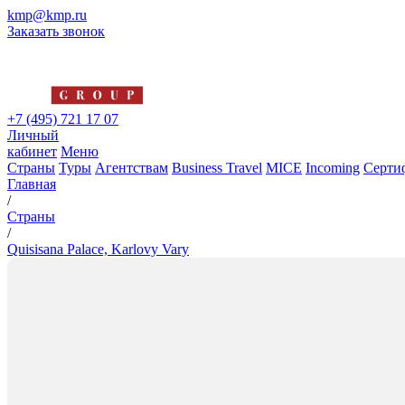
kmp@kmp.ru
Заказать звонок
+7 (495) 721 17 07
Личный
кабинет
Меню
Страны
Туры
Агентствам
Business Travel
MICE
Incoming
Серти
Главная
/
Страны
/
Quisisana Palace, Karlovy Vary
Quisisana Palace, Karlovy Vary