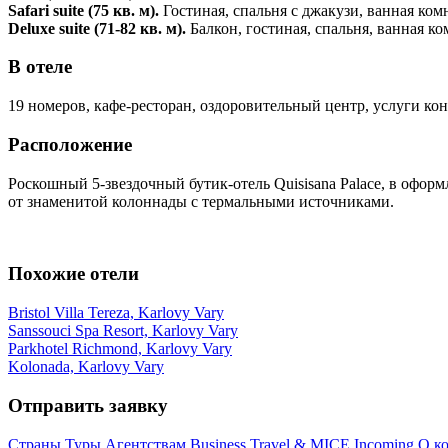
Safari suite (75 кв. м).
Гостиная, спальня с джакузи, ванная ко
Deluxe suite (71-82 кв. м).
Балкон, гостиная, спальня, ванная к
В отеле
19 номеров, кафе-ресторан, оздоровительный центр, услуги кон
Расположение
Роскошный 5-звездочный бутик-отель Quisisana Palace, в офор
от знаменитой колоннады с термальными источниками.
Похожие отели
Bristol Villa Tereza, Karlovy Vary
Sanssouci Spa Resort, Karlovy Vary
Parkhotel Richmond, Karlovy Vary
Kolonada, Karlovy Vary
Отправить заявку
Страны
Туры
Агентствам
Business Travel & MICE
Incoming
О к