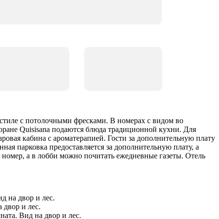
м стиле с потолочными фресками. В номерах с видом во
сторане Quisisana подаются блюда традиционной кухни. Для
паровая кабина с ароматерапией. Гости за дополнительную плату
ная парковка предоставляется за дополнительную плату, а
в номер, а в лобби можно почитать ежедневные газеты. Отель
д на двор и лес.
а двор и лес.
ната. Вид на двор и лес.