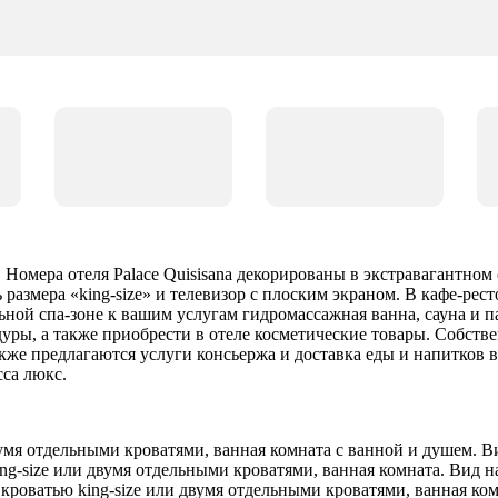
. Номера отеля Palace Quisisana декорированы в экстравагантно
 размера «king-size» и телевизор с плоским экраном. В кафе-ре
льной спа-зоне к вашим услугам гидромассажная ванна, сауна и 
ры, а также приобрести в отеле косметические товары. Собствен
акже предлагаются услуги консьержа и доставка еды и напитков 
са люкс.
вумя отдельными кроватями, ванная комната с ванной и душем. Ви
ng-size или двумя отдельными кроватями, ванная комната. Вид н
 кроватью king-size или двумя отдельными кроватями, ванная ком