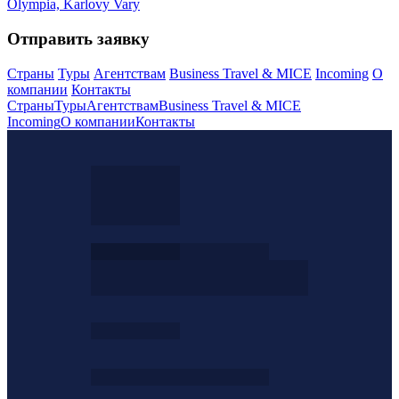
Olympia, Karlovy Vary
Отправить заявку
Страны
Туры
Агентствам
Business Travel & MICE
Incoming
О
компании
Контакты
Страны
Туры
Агентствам
Business Travel & MICE
Incoming
О компании
Контакты