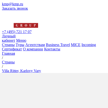
kmp@kmp.ru
Заказать звонок
+7 (495) 721 17 07
Личный
кабинет
Меню
Страны
Туры
Агентствам
Business Travel
MICE
Incoming
Сертификат
О компании
Контакты
Главная
/
Страны
/
Villa Ritter, Karlovy Vary
Villa Ritter, Karlovy Vary
4*