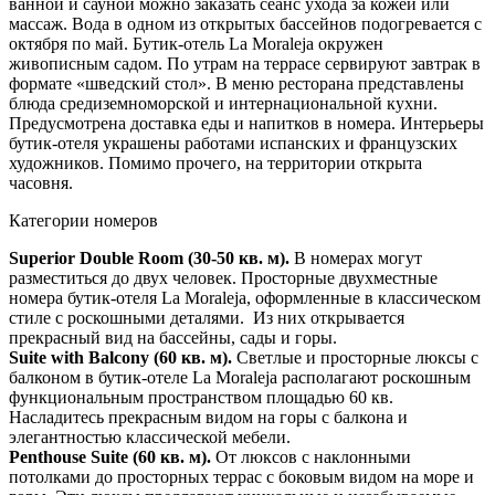
ванной и сауной можно заказать сеанс ухода за кожей или
массаж. Вода в одном из открытых бассейнов подогревается с
октября по май. Бутик-отель La Moraleja окружен
живописным садом. По утрам на террасе сервируют завтрак в
формате «шведский стол». В меню ресторана представлены
блюда средиземноморской и интернациональной кухни.
Предусмотрена доставка еды и напитков в номера. Интерьеры
бутик-отеля украшены работами испанских и французских
художников. Помимо прочего, на территории открыта
часовня.
Категории номеров
Superior Double Room (30-50 кв. м).
В номерах могут
разместиться до двух человек. Просторные двухместные
номера бутик-отеля La Moraleja, оформленные в классическом
стиле с роскошными деталями. Из них открывается
прекрасный вид на бассейны, сады и горы.
Suite with Balcony (60 кв. м).
Светлые и просторные люксы с
балконом в бутик-отеле La Moraleja располагают роскошным
функциональным пространством площадью 60 кв.
Насладитесь прекрасным видом на горы с балкона и
элегантностью классической мебели.
Penthouse Suite (60 кв. м).
От люксов с наклонными
потолками до просторных террас с боковым видом на море и