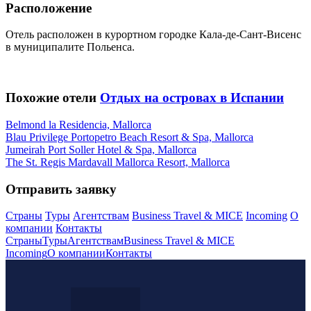
Расположение
Отель расположен в курортном городке Кала-де-Сант-Висенс
в муниципалите Польенса.
Похожие отели
Отдых на островах в Испании
Belmond la Residencia, Mallorca
Blau Privilege Portopetro Beach Resort & Spa, Mallorca
Jumeirah Port Soller Hotel & Spa, Mallorca
The St. Regis Mardavall Mallorca Resort, Mallorca
Отправить заявку
Страны
Туры
Агентствам
Business Travel & MICE
Incoming
О
компании
Контакты
Страны
Туры
Агентствам
Business Travel & MICE
Incoming
О компании
Контакты