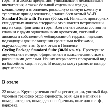
горы. Э
ти люксы предлагают уникальные и незабываемые
впечатления, а также большой отдельный лаундж,
кондиционер и отопление, роскошную ванную комнату и
туалетные принадлежности, а также бесплатный Wi-Fi.
Standard Suite with Terrace (60 кв. м).
Из наших просторных
стандартных люксов с террасой открывается потрясающий
вид на сады, фонтаны и горы. Элегантные люксы состоят из
спальни с двумя односпальными кроватями, гостиной с
диваном и собственной меблированной террасы, идеально
подходящей для наслаждения красивыми пейзажами,
окружающими этот бутик-отель в Полленсе .
Cycling Package Standard Suite (30-50 кв. м).
Просторные
двухместные номера, оформленные в классическом стиле с
роскошными деталями. Из них открывается прекрасный вид
на бассейны, сады и горы. В номерах могут разместиться до
двух человек.
В отеле
22 номера. Круглосуточная стойка регистрации, уютный бар,
удобный трансфер от/до аэропорта, баня, еда и напитки в
номер, интернет, номер для новобрачных, поле для гольфа,
парковка.