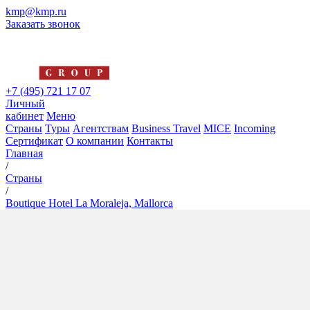
kmp@kmp.ru
Заказать звонок
+7 (495) 721 17 07
Личный
кабинет
Меню
Страны
Туры
Агентствам
Business Travel
MICE
Incoming
Сертификат
О компании
Контакты
Главная
/
Страны
/
Boutique Hotel La Moraleja, Mallorca
Boutique Hotel La Moraleja,
Mallorca
5*