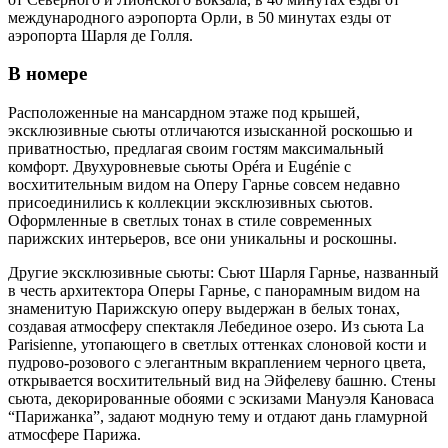
международного аэропорта Орли, в 50 минутах езды от
аэропорта Шарля де Голля.
В номере
Расположенные на мансардном этаже под крышей,
эксклюзивные сьюты отличаются изысканной роскошью и
приватностью, предлагая своим гостям максимальный
комфорт. Двухуровневые сьюты Opéra и Eugénie с
восхитительным видом на Оперу Гарнье совсем недавно
присоединились к коллекции эксклюзивных сьютов.
Оформленные в светлых тонах в стиле современных
парижских интерьеров, все они уникальны и роскошны.
Другие эксклюзивные сьюты: Сьют Шарля Гарнье, названный
в честь архитектора Оперы Гарнье, с панорамным видом на
знаменитую Парижскую оперу выдержан в белых тонах,
создавая атмосферу спектакля Лебединое озеро. Из сьюта La
Parisienne, утопающего в светлых оттенках слоновой кости и
пудрово-розового с элегантным вкраплением черного цвета,
открывается восхитительный вид на Эйфелеву башню. Стены
сьюта, декорированные обоями с эскизами Мануэля Кановаса
“Парижанка”, задают модную тему и отдают дань гламурной
атмосфере Парижа.