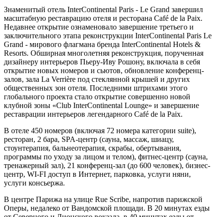
Знаменитый отель InterContinental Paris - Le Grand завершил
масштабную реставрацию отеля и ресторана Café de la Paix.
Недавнее открытие ознаменовало завершение третьего и
заключительного этапа реконструкции InterContinental Paris Le
Grand - мирового флагмана бренда InterContinental Hotels &
Resorts. Обширная многолетняя реконструкция, порученная
дизайнеру интерьеров Пьеру-Иву Рошону, включала в себя
открытие новых номеров и сьютов, обновление конференц-
залов, зала La Verrière под стеклянной крышей и других
общественных зон отеля. Последними штрихами этого
глобального проекта стало открытие совершенно новой
клубной зоны «Club InterContinental Lounge» и завершение
реставрации интерьеров легендарного Café de la Paix.
В отеле 450 номеров (включая 72 номера категории suite),
ресторан, 2 бара, SPA-центр (сауна, массаж, шиацу,
стоунтерапия, бальнеотерапия, скрабы, обертывания,
программы по уходу за лицом и телом), фитнес-центр (сауна,
тренажерный зал), 21 конференц-зал (до 600 человек), бизнес-
центр, WI-FI доступ в Интернет, парковка, услуги няни,
услуги консьержа.
В центре Парижа на улице Rue Scribe, напротив парижской
Оперы, недалеко от Вандомской площади. В 20 минутах езды
от Северного и Лионского вокзала, в 40 минутах езды от