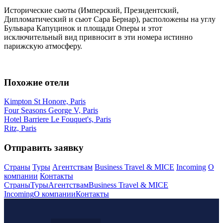
Исторические сьюты (Имперский, Президентский,
Дипломатический и сьют Сара Бернар), расположены на углу
Бульвара Капуцинок и площади Оперы и этот
исключительный вид привносит в эти номера истинно
парижскую атмосферу.
Похожие отели
Kimpton St Honore, Paris
Four Seasons George V, Paris
Hotel Barriere Le Fouquet's, Paris
Ritz, Paris
Отправить заявку
Страны
Туры
Агентствам
Business Travel & MICE
Incoming
О
компании
Контакты
Страны
Туры
Агентствам
Business Travel & MICE
Incoming
О компании
Контакты