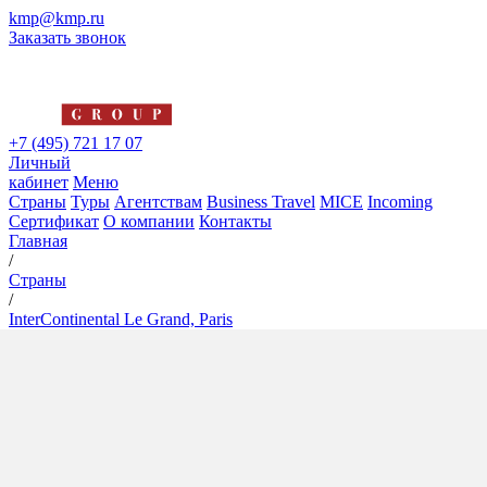
kmp@kmp.ru
Заказать звонок
+7 (495) 721 17 07
Личный
кабинет
Меню
Страны
Туры
Агентствам
Business Travel
MICE
Incoming
Сертификат
О компании
Контакты
Главная
/
Страны
/
InterContinental Le Grand, Paris
InterContinental Le Grand,
Paris
5*