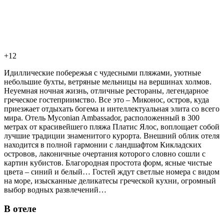
+12
Идиллические побережья с чудесными пляжами, уютные
небольшие бухты, ветряные мельницы на вершинах холмов.
Неуемная ночная жизнь, отличные рестораны, легендарное
греческое гостеприимство. Все это – Миконос, остров, куда
приезжает отдыхать богема и интеллектуальная элита со всего
мира. Отель Myconian Ambassador, расположенный в 300
метрах от красивейшего пляжа Платиc Ялос, воплощает собой
лучшие традиции знаменитого курорта. Внешний облик отеля
находится в полной гармонии с ландшафтом Кикладских
островов, лаконичные очертания которого словно сошли с
картин кубистов. Благородная простота форм, ясные чистые
цвета – синий и белый… Гостей ждут светлые номера с видом
на море, изысканные деликатесы греческой кухни, огромный
выбор водных развлечений…
В отеле