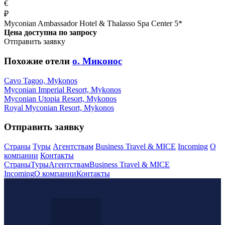
€
₽
Myconian Ambassador Hotel & Thalasso Spa Center 5*
Цена доступна по запросу
Отправить заявку
Похожие отели
о. Миконос
Cavo Tagoo, Mykonos
Myconian Imperial Resort, Mykonos
Myconian Utopia Resort, Mykonos
Royal Myconian Resort, Mykonos
Отправить заявку
Страны
Туры
Агентствам
Business Travel & MICE
Incoming
О
компании
Контакты
Страны
Туры
Агентствам
Business Travel & MICE
Incoming
О компании
Контакты