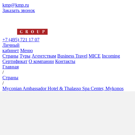
kmp@kmp.ru
Заказать звонок
+7 (495) 721 17 07
Личный
кабинет
Меню
Страны
Туры
Агентствам
Business Travel
MICE
Incoming
Сертификат
О компании
Контакты
Главная
/
Страны
/
Myconian Ambassador Hotel & Thalasso Spa Center, Mykonos
Myconian Ambassador Hotel &
Thalasso Spa Center, Mykonos
5*