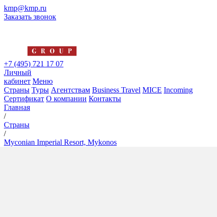
kmp@kmp.ru
Заказать звонок
+7 (495) 721 17 07
Личный
кабинет
Меню
Страны
Туры
Агентствам
Business Travel
MICE
Incoming
Сертификат
О компании
Контакты
Главная
/
Страны
/
Myconian Imperial Resort, Mykonos
Myconian Imperial Resort,
Mykonos
5*