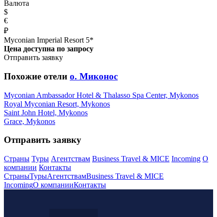
Валюта
$
€
₽
Myconian Imperial Resort 5*
Цена доступна по запросу
Отправить заявку
Похожие отели
о. Миконос
Myconian Ambassador Hotel & Thalasso Spa Center, Mykonos
Royal Myconian Resort, Mykonos
Saint John Hotel, Mykonos
Grace, Mykonos
Отправить заявку
Страны
Туры
Агентствам
Business Travel & MICE
Incoming
О
компании
Контакты
Страны
Туры
Агентствам
Business Travel & MICE
Incoming
О компании
Контакты