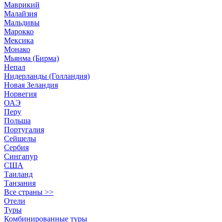
Маврикий
Малайзия
Мальдивы
Марокко
Мексика
Монако
Мьянма (Бирма)
Непал
Нидерланды (Голландия)
Новая Зеландия
Норвегия
ОАЭ
Перу
Польша
Португалия
Сейшелы
Сербия
Сингапур
США
Таиланд
Танзания
Все страны >>
Отели
Туры
Комбинированные туры