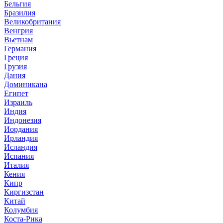
Бельгия
Бразилия
Великобритания
Венгрия
Вьетнам
Германия
Греция
Грузия
Дания
Доминикана
Египет
Израиль
Индия
Индонезия
Иордания
Ирландия
Исландия
Испания
Италия
Кения
Кипр
Киргизстан
Китай
Колумбия
Коста-Рика