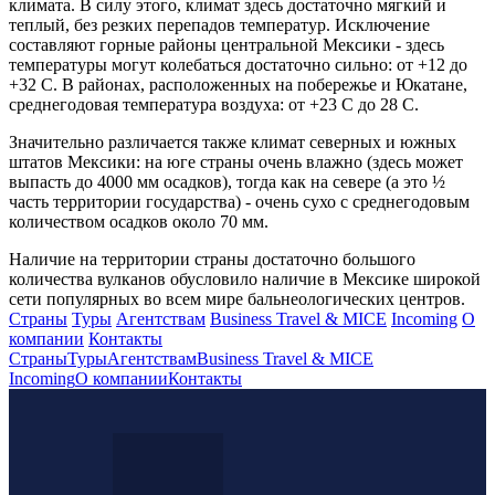
климата. В силу этого, климат здесь достаточно мягкий и
теплый, без резких перепадов температур. Исключение
составляют горные районы центральной Мексики - здесь
температуры могут колебаться достаточно сильно: от +12 до
+32 С. В районах, расположенных на побережье и Юкатане,
среднегодовая температура воздуха: от +23 С до 28 С.
Значительно различается также климат северных и южных
штатов Мексики: на юге страны очень влажно (здесь может
выпасть до 4000 мм осадков), тогда как на севере (а это ½
часть территории государства) - очень сухо с среднегодовым
количеством осадков около 70 мм.
Наличие на территории страны достаточно большого
количества вулканов обусловило наличие в Мексике широкой
сети популярных во всем мире бальнеологических центров.
Страны
Туры
Агентствам
Business Travel & MICE
Incoming
О
компании
Контакты
Страны
Туры
Агентствам
Business Travel & MICE
Incoming
О компании
Контакты