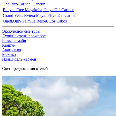
The Ritz-Carlton, Cancun
Banyan Tree Mayakoba, Playa Del Carmen
Grand Velas Rviera Maya, Playa Del Carmen
One&Only Palmilla Resort, Los Cabos
Экскурсионные туры
Лучшие отели лос-кабос
Ривьера майя
Канкун
Акапулько
Мехико
Плайя-дель-кармен
Спецпредложения отелей