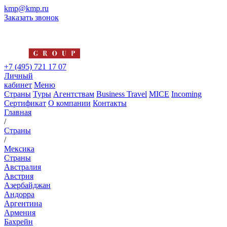
kmp@kmp.ru
Заказать звонок
+7 (495) 721 17 07
Личный
кабинет
Меню
Страны
Туры
Агентствам
Business Travel
MICE
Incoming
Сертификат
О компании
Контакты
Главная
/
Страны
/
Мексика
Страны
Австралия
Австрия
Азербайджан
Андорра
Аргентина
Армения
Бахрейн