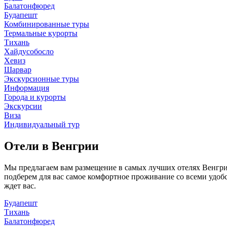
Балатонфюред
Будапешт
Комбинированные туры
Термальные курорты
Тихань
Хайдусобосло
Хевиз
Шарвар
Экскурсионные туры
Информация
Города и курорты
Экскурсии
Виза
Индивидуальный тур
Отели в Венгрии
Мы предлагаем вам размещение в самых лучших отелях Венгрии 
подберем для вас самое комфортное проживание со всеми удоб
ждет вас.
Будапешт
Тихань
Балатонфюред