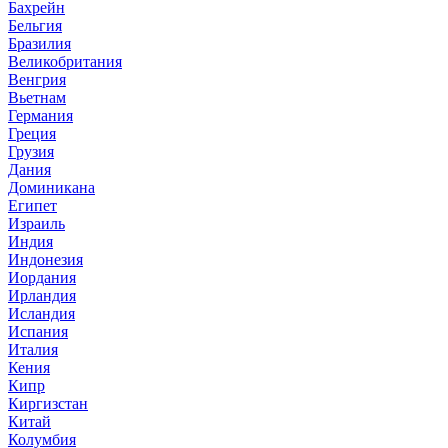
Бахрейн
Бельгия
Бразилия
Великобритания
Венгрия
Вьетнам
Германия
Греция
Грузия
Дания
Доминикана
Египет
Израиль
Индия
Индонезия
Иордания
Ирландия
Исландия
Испания
Италия
Кения
Кипр
Киргизстан
Китай
Колумбия