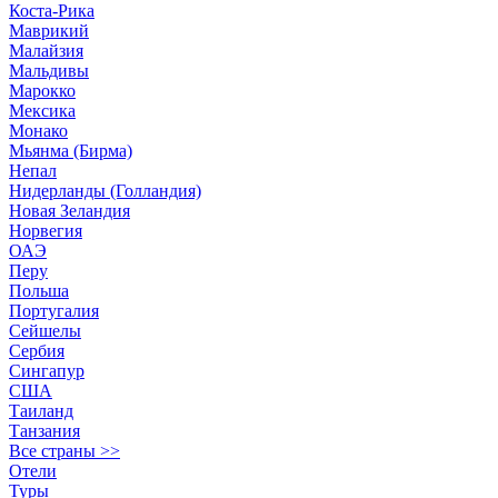
Коста-Рика
Маврикий
Малайзия
Мальдивы
Марокко
Мексика
Монако
Мьянма (Бирма)
Непал
Нидерланды (Голландия)
Новая Зеландия
Норвегия
ОАЭ
Перу
Польша
Португалия
Сейшелы
Сербия
Сингапур
США
Таиланд
Танзания
Все страны >>
Отели
Туры