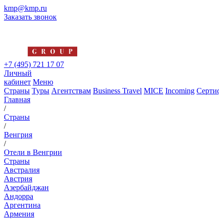
kmp@kmp.ru
Заказать звонок
+7 (495) 721 17 07
Личный
кабинет
Меню
Страны
Туры
Агентствам
Business Travel
MICE
Incoming
Серти
Главная
/
Страны
/
Венгрия
/
Отели в Венгрии
Страны
Австралия
Австрия
Азербайджан
Андорра
Аргентина
Армения