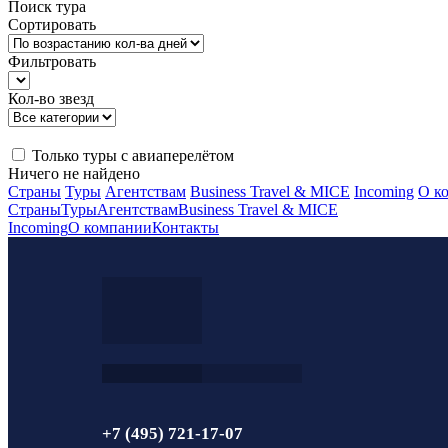
Поиск тура
Сортировать
Фильтровать
Кол-во звезд
Только туры с авиаперелётом
Ничего не найдено
Страны
Туры
Агентствам
Business Travel & MICE
Incoming
О к
Страны
Туры
Агентствам
Business Travel & MICE
Incoming
О компании
Контакты
+7 (495) 721-17-07